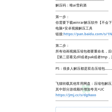
解压码：唯ai雪莉酒
·····················································
第一步：
你需要下载winrar解压软件【不
电脑+安卓视频解压工具
链接:
https://pan.baidu.com/s
·····················································
第二步：
所有动画视频压缩包都要重命名，后缀增
【第二层看见dll或者pak或者t
·····················································
PS：很多人解压都是双击压缩包…
····················································
飞猫转载其他常用网盘：压缩包解压
其中部分游戏额外增加夸克+UC
https://jmj.cc/s/dg9axo
·····················································