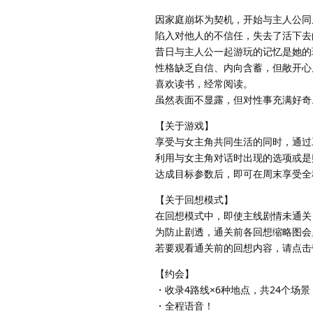
因家庭崩坏为契机，开始与主人公同
陷入对他人的不信任，失去了活下去
昔日与主人公一起游玩的记忆是她的
性格缺乏自信、内向含蓄，但敞开心
喜欢读书，经常阅读。
虽然表面不显露，但对性事充满好奇
【关于游戏】
享受与女主角共同生活的同时，通过
利用与女主角对话时出现的选项或是
达成目标参数后，即可在周末享受全
【关于回想模式】
在回想模式中，即使主线剧情未通关
为防止剧透，通关前各回想缩略图会
若要观看通关前的回想内容，请点击
【约会】
・收录4路线×6种地点，共24个场景
・全程语音！