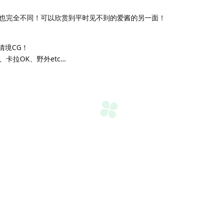
也完全不同！可以欣赏到平时见不到的爱酱的另一面！
・情境CG！
卡拉OK、野外etc…