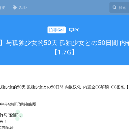
链接
Gal区
非Gal
PC
马】与孤独少女的50天 孤独少女との50日間 内
【1.7G】
独少女的50天 孤独少女との50日間 内嵌汉化+内置全CG解锁+CG图包【1
能中带锁标记的缩略图
马“爱酱”，
V！
不同路线，