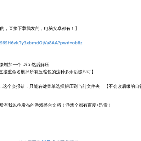
会下的，直接下载我发的，电脑安卓都有！】
/1NS6SH6vkTy3xbmdOjVa8AA?pwd=ob8z
加一个 .zip 然后解压
mp，直接重命名删掉所有压缩包的这种多余后缀即可】
…….这个会报错，只能右键菜单选择解压到当前文件夹！【不会改后缀的自
后有我以往发布的游戏整合文档！游戏全都有百度+迅雷！