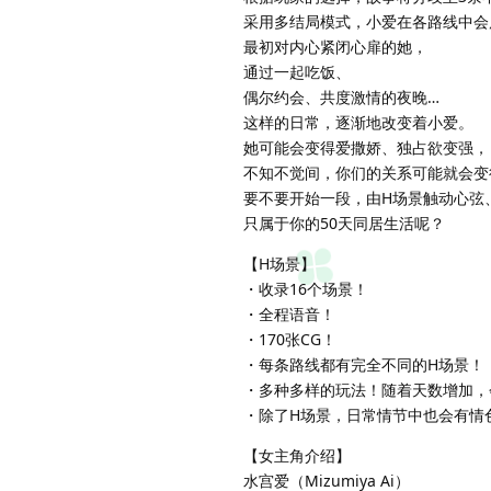
采用多结局模式，小爱在各路线中会
最初对内心紧闭心扉的她，
通过一起吃饭、
偶尔约会、共度激情的夜晚…
这样的日常，逐渐地改变着小爱。
她可能会变得爱撒娇、独占欲变强，
不知不觉间，你们的关系可能就会变
要不要开始一段，由H场景触动心弦
只属于你的50天同居生活呢？
【H场景】
・收录16个场景！
・全程语音！
・170张CG！
・每条路线都有完全不同的H场景！
・多种多样的玩法！随着天数增加，
・除了H场景，日常情节中也会有情
【女主角介绍】
水宫爱（Mizumiya Ai）