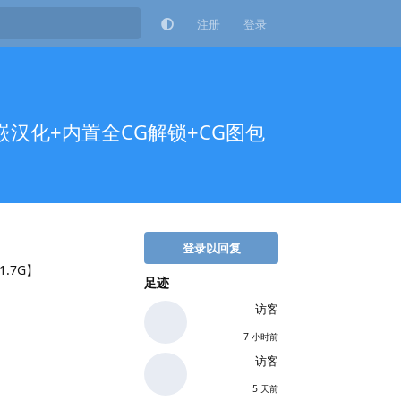
注册
登录
嵌汉化+内置全CG解锁+CG图包
登录以回复
.7G】
足迹
访客
7 小时前
访客
5 天前