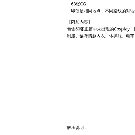
・63张CG！
・即使是相同地点，不同路线的对话
【附加内容】
包含60张正篇中未出现的Cosplay
制服、猫咪情趣内衣、体操服、电车、
解压说明：
……………………………………………..