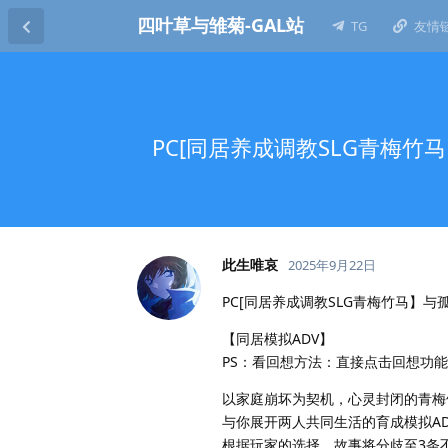
四叶草与雏菊-GAL站
TG
友情
PC[同居养成调教SLG青梅竹
此生唯哀
2025年9月22日
PC[同居养成调教SLG青梅竹马】与孤
【同居模拟ADV】
PS：看回想方法：直接点击回想功
以家庭崩坏为契机，心灵封闭的青梅竹
与你展开两人共同生活的育成模拟AD
根据玩家的选择，故事将分歧至3条