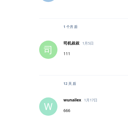
1 个月
后
司机叔叔
1月5日
司
111
12 天
后
wunailex
1月17日
W
666