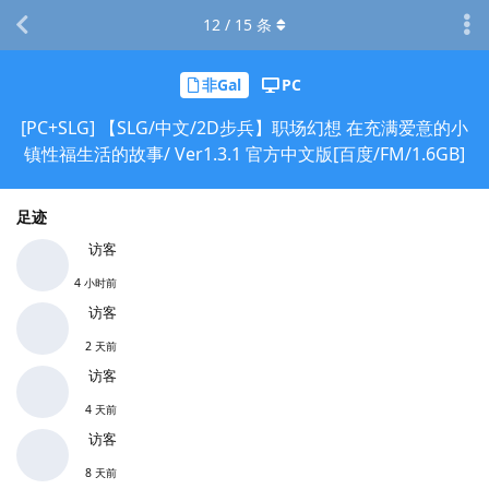
12
/
15
条
非Gal
PC
[PC+SLG] 【SLG/中文/2D步兵】职场幻想 在充满爱意的小
镇性福生活的故事/ Ver1.3.1 官方中文版[百度/FM/1.6GB]
足迹
访客
4 小时前
访客
2 天前
访客
4 天前
访客
8 天前