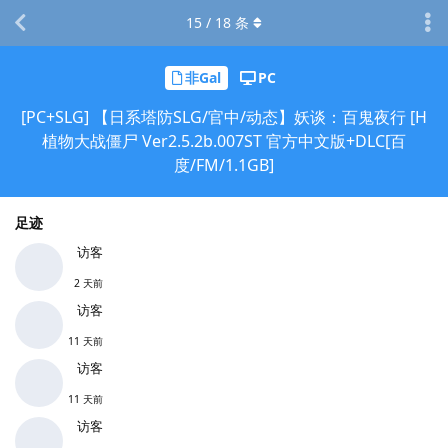
15
/
18
条
非Gal
PC
[PC+SLG] 【日系塔防SLG/官中/动态】妖谈：百鬼夜行 [H
植物大战僵尸 Ver2.5.2b.007ST 官方中文版+DLC[百
度/FM/1.1GB]
足迹
访客
2 天前
访客
11 天前
访客
11 天前
访客