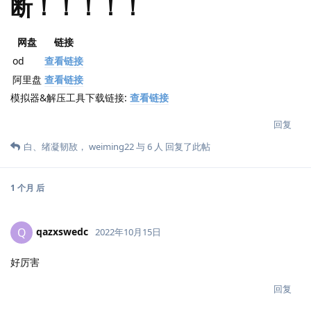
断！！！！！
网盘
链接
od
查看链接
阿里盘
查看链接
模拟器&解压工具下载链接:
查看链接
回复
白
、
绪凝韧敔
，
weiming22
与
6
人
回复了此帖
1 个月
后
qazxswedc
Q
2022年10月15日
好厉害
回复