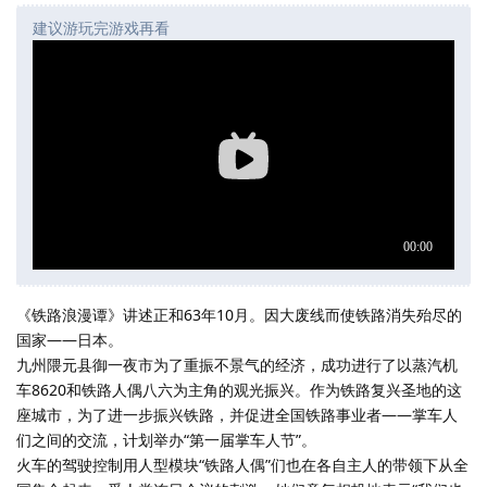
建议游玩完游戏再看
《铁路浪漫谭》讲述正和63年10月。因大废线而使铁路消失殆尽的
国家——日本。
九州隈元县御一夜市为了重振不景气的经济，成功进行了以蒸汽机
车8620和铁路人偶八六为主角的观光振兴。作为铁路复兴圣地的这
座城市，为了进一步振兴铁路，并促进全国铁路事业者——掌车人
们之间的交流，计划举办“第一届掌车人节”。
火车的驾驶控制用人型模块“铁路人偶”们也在各自主人的带领下从全