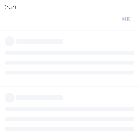
(◔◡◔)
回复