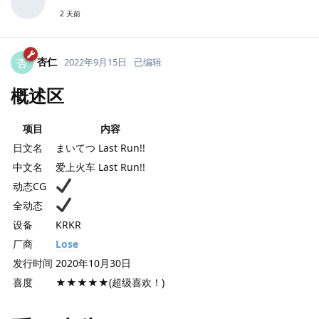
2 天前
杏仁
杏
2022年9月15日
已编辑
概述区
项目
内容
日文名
まいてつ Last Run!!
中文名
爱上火车 Last Run!!
动态CG
全动态
设备
KRKR
厂商
Lose
发行时间
2020年10月30日
喜度
★★★★★(超级喜欢！)