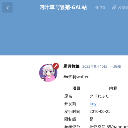
四叶草与雏菊-GAL站
TG
友情
霜月舞篝
2022年9月15日
已编辑
##库特wafter
项目
内容
原名
クドわふたー
开发商
key
发行时间
2010-06-25
限制级
是
参考评分
批评空间:65/bangumi