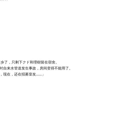
各位都回乡了，只剩下クド和理樹留在宿舍。
时自来水管道发生事故，房间变得不能用了。
，现在，还在招募室友……」