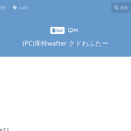
链接
Gal区
Gal
PC
(PC)库特wafter クドわふたー
:7.1