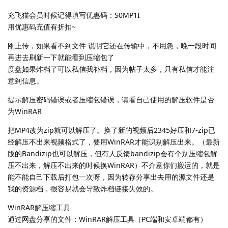
充飞猫会员时候记得填写优惠码：S0MP1I
用优惠码充值有折扣~
刚上传，如果看不到文件 说明它还在传输中，不用急，晚一段时间
再进去刷新一下就能看到压缩包了
度盘如果炸档了可以私信我补档，因为帖子太多，只有私信才能注
意到信息。
提示解压密码错误或者压缩包错误，请看自己使用的解压软件是否
为WinRAR
把MP4改为zip就可以解压了。换了新的视频后2345好压和7-zip已
经解压不出来视频格式了，要用WinRAR才能识别解压出来。（最新
版的Bandizip也可以解压，但有人反馈bandizip会有个别压缩包解
压不出来，解压不出来的时候换WinRAR）不介意你们搬运的，就是
能不能自己下载后打包一次呀，因为转存分享出去用的源文件还是
我的资源档，很容易就会导致炸档链接失效的。
WinRAR解压缩工具
通过网盘分享的文件：WinRAR解压工具（PC端和安卓端都有）