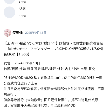
4 天前
访客
5 天前
梦境仙
2025年9月13日
【互动SLG精品/汉化/妹妹/睡奸/PC】妹相随～黑白世界的缤纷冒险
～ 妹! せいかつ～ファンタジー～ v2.03+DLC+FFFOX模组v1.7.0+彩
色MOD【1.30G】
发售日 2024年06月13日
触摸/抚摸 妹妹 婚前同居 睡奸/迷奸 外射 内射/中出 自慰 肛交
PS:彩色MOD v0.90 B.：原作是黑白的，使用的彩色MOD只对一部
分游戏内容进行了上色，
并且虽说与FFFOX兼容，但实际会出现部分文件冲突或被覆盖，不影
响运行，
但会导致部分（未知数量）图片还保持黑白。并不知这是什么原
因，安装顺序为先安装FFFOX，再安装彩色MOD