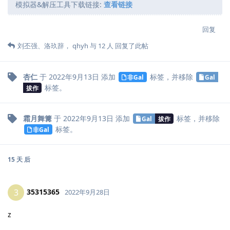
模拟器&解压工具下载链接:
查看链接
回复
刘丕强
、
洛玖辞
，
qhyh
与
12
人
回复了此帖
杏仁
于
2022年9月13日
添加
标签
，并移除
非Gal
Gal
标签
。
拔作
霜月舞篝
于
2022年9月13日
添加
标签
，并移除
Gal
拔作
标签
。
非Gal
15 天
后
35315365
3
2022年9月28日
z