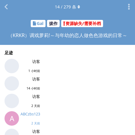
14
/
279
条
Gal
拔作
资源缺失/需要补档
（KRKR）调戏萝莉!～与年幼的恋人做色色游戏的日常～
足迹
访客
1 小时前
访客
14 小时前
访客
2 天前
ABCzbs123
A
2 天前
访客