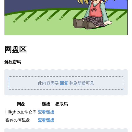
网盘区
解压密码
此内容需要
回复
并刷新后可见
网盘
链接
提取码
illlights文件仓库
查看链接
杏铃の阿里盘
查看链接