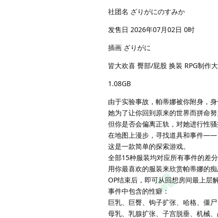
社团名 ざりがにのすみか
发售日 2026年07月02日 0时
插画 ざりがに
皆大欢喜 臀部/屁股 换装 RPG制作
1.08GB
由于实验事故，帕蒂娜被你附身，身
她为了让你回到原来的世界而拼命努
但你是否会偏离正轨，对她进行性骚
在地图上漫步，寻找道具和事件——
这是一款简单的探索游戏。
全部15种服装均对应所有事件的差
用你最喜欢的服装来欣赏帕蒂娜的痴
OP结束后，即可从回想房间最上层
事件中包含的性癖：
巨乳、巨臀、钩子扩张、哈格、僵尸
母乳、乳腺扩张、子宫脱垂、机械、