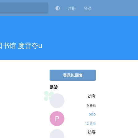
注册
登录
図书馆 度雷夸u
登录以回复
足迹
访客
9 天前
pdo
P
12 天前
访客