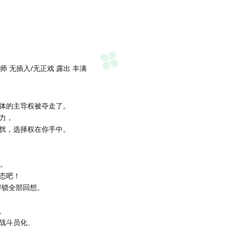
大师 无插入/无正戏 露出 丰满
体的主导权被夺走了。
力，
扰，选择权在你手中。
分。
态吧！
解锁全部回想。
、
战斗员化、