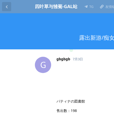
四叶草与雏菊-GAL站
TG
友情
露出新游/痴女
gbgbgb
7月3日
G
パティナの図書館
售出数：198