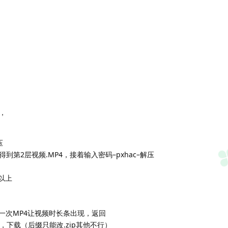
，
压
到第2层视频.MP4，接着输入密码–pxhac–解压
及以上
一次MP4让视频时长条出现，返回
确定，下载（后缀只能改.zip其他不行）