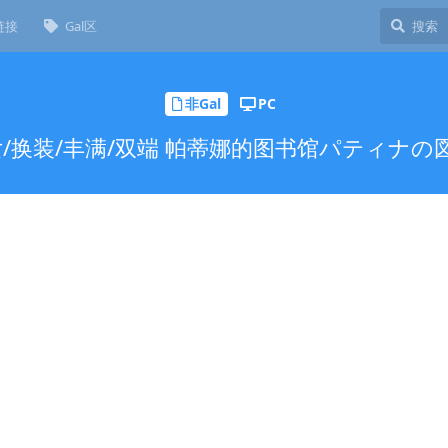
链接
Gal区
非Gal
PC
/换装/丰满/双端 帕蒂娜的图书馆パティナの