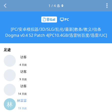
1
/
4
条
非Gal
PC
[PC/安卓模拟器/3D/SLG/乱伦/最新]教条/教义/信条
Dogma v0.4 S2 Patch 4[PC10.4GB/迅雷转百度/迅雷/UC]
足迹
访客
4 天前
访客
9 天前
访客
14 天前
林霖霖
林
19 天前