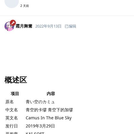
2 天前
霜月舞篝
2022年9月13日
已编辑
概述区
项目
内容
原名
青い空のカミュ
中文名
青空的卡缪 青空下的加缪
英文名
Camus In The Blue Sky
发行日
2019年3月29日
开发商
KAI-SOFT