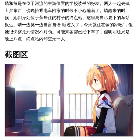
燐和萤是在位于河流的中游位置的学校读书的好友。两人一起去镇
上买东西，傍晚搭乘电车回家的时候不小心睡着了。燐醒来的时
候，她们身处位于萤居住的村子的终点站。这里离自己要下的车站
很远。燐一边笑一边自言自语“睡过头了，今天就住在萤的家吧”，但
她很快察觉到情况不对劲。可能乘客都已经下车了，但明明还只是
晚上八点，终点站内却空无一人……
截图区