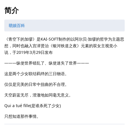
简介
萌娘百科
《青空下的加缪》是KAI-SOFT制作的以阿尔贝·加缪的哲学为主题思
想，同时也融入宫泽贤治《银河铁道之夜》元素的双女主视觉小
说，于2019年3月29日发布
―――纵使世界错乱了、纵使迷失了世界―――
这是两个少女联结羁绊的三日物语。
仅仅是完美的日常中扭曲的不合理。
天空蔚蓝无尽，澄澈地如同毫无意义。
Qui a tué fille(是谁杀死了少女)
只想知道那件事情。