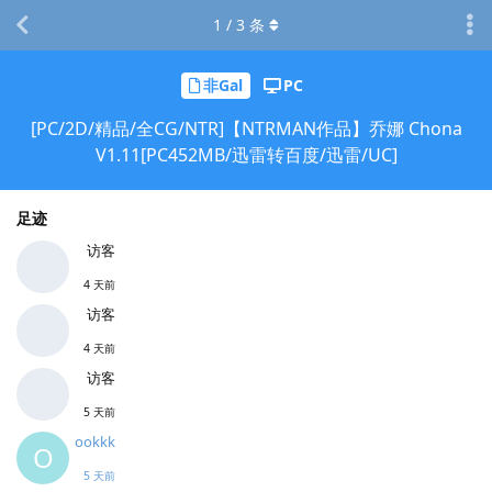
1
/
3
条
非Gal
PC
[PC/2D/精品/全CG/NTR]【NTRMAN作品】乔娜 Chona
V1.11[PC452MB/迅雷转百度/迅雷/UC]
足迹
访客
4 天前
访客
4 天前
访客
5 天前
ookkk
O
5 天前