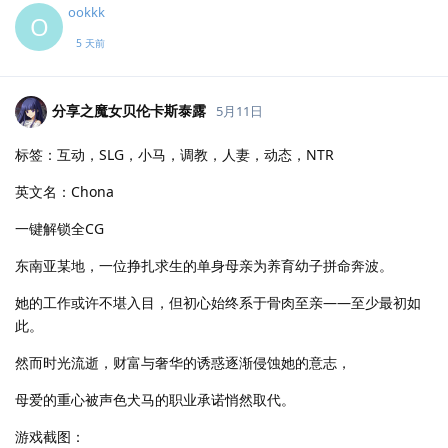
ookkk
O
5 天前
分享之魔女贝伦卡斯泰露
5月11日
标签：互动，SLG，小马，调教，人妻，动态，NTR
英文名：Chona
一键解锁全CG
东南亚某地，一位挣扎求生的单身母亲为养育幼子拼命奔波。
她的工作或许不堪入目，但初心始终系于骨肉至亲——至少最初如
此。
然而时光流逝，财富与奢华的诱惑逐渐侵蚀她的意志，
母爱的重心被声色犬马的职业承诺悄然取代。
游戏截图：