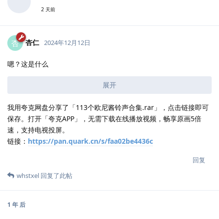
2 天前
杏仁
杏
2024年12月12日
嗯？这是什么
展开
我用夸克网盘分享了「113个欧尼酱铃声合集.rar」，点击链接即可
保存。打开「夸克APP」，无需下载在线播放视频，畅享原画5倍
速，支持电视投屏。
链接：
https://pan.quark.cn/s/faa02be4436c
回复
whstxel
回复了此帖
1 年
后