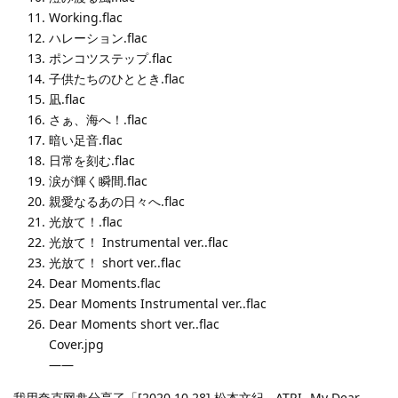
Working.flac
ハレーション.flac
ポンコツステップ.flac
子供たちのひととき.flac
凪.flac
さぁ、海へ！.flac
暗い足音.flac
日常を刻む.flac
涙が輝く瞬間.flac
親愛なるあの日々へ.flac
光放て！.flac
光放て！ Instrumental ver..flac
光放て！ short ver..flac
Dear Moments.flac
Dear Moments Instrumental ver..flac
Dear Moments short ver..flac
Cover.jpg
——
我用夸克网盘分享了「[2020.10.28] 松本文紀 - ATRI -My Dear