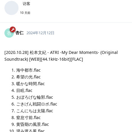
访客
10 天前
杏仁
杏
2024年12月12日
[2020.10.28] 松本文紀 - ATRI -My Dear Moments- (Original
Soundtrack) [WEB][44.1kHz-16bit][FLAC]
海中都市.flac
希望の光.flac
暖かな時間.flac
目眩.flac
おぼろげな輪郭.flac
ごきげん戦闘ロボ.flac
こんにちは太陽.flac
窒息寸前.flac
黄昏期の風景.flac
澄み渡る風.flac