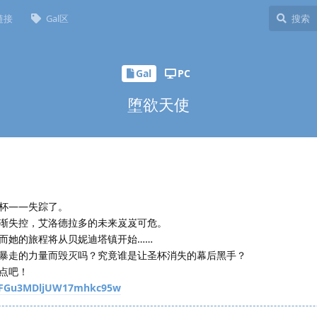
链接
Gal区
Gal
PC
堕欲天使
杯——失踪了。
渐失控，艾洛德拉多的未来岌岌可危。
而她的旅程将从贝妮迪塔镇开始……
暴走的力量而毁灭吗？究竟谁是让圣杯消失的幕后黑手？
点吧！
o3IFGu3MDljUW17mhkc95w