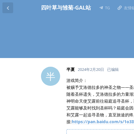
四叶草与雏菊-GAL站
TG
友情
半夏
2024年2月20日
已编辑
半
游戏简介：
被赐予艾洛德拉多的神圣之物——圣
随着圣杯遗失，艾洛德拉多的力量渐
神明命天使艾露前往箱庭追寻圣杯，
艾露能够及时找到圣杯吗？箱庭会因
和艾露一起追寻圣物，直至旅途的终
接:
https://pan.baidu.com/s/1