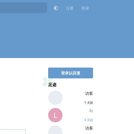
注册
登录
登录以回复
足迹
访客
1 天前
llz
L
4 天前
访客