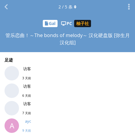
2
/
5
条
Gal
PC
柚子社
管乐恋曲！～The bonds of melody～ 汉化硬盘版 [弥生月
汉化组]
足迹
访客
3 天前
访客
6 天前
访客
7 天前
ayc
A
9 天前