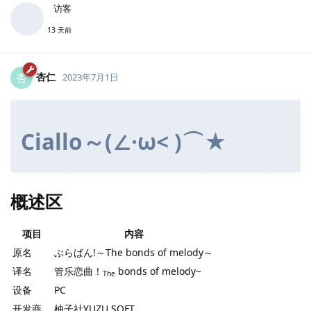
访客
13 天前
杏仁
杏
2023年7月1日
Ciallo～(∠·ω< )⌒★
概述区
项目
内容
原名
ぶらばん!～The bonds of melody～
译名
管乐恋曲！
bonds of melody~
The
设备
PC
开发商
柚子社YUZU SOFT