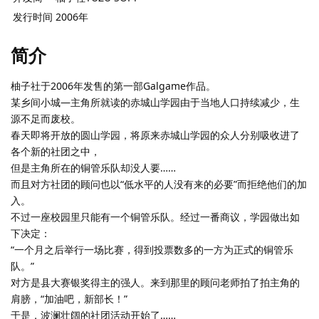
发行时间
2006年
简介
柚子社于2006年发售的第一部Galgame作品。
某乡间小城―主角所就读的赤城山学园由于当地人口持续减少，生
源不足而废校。
春天即将开放的圆山学园，将原来赤城山学园的众人分别吸收进了
各个新的社团之中，
但是主角所在的铜管乐队却没人要……
而且对方社团的顾问也以“低水平的人没有来的必要”而拒绝他们的加
入。
不过一座校园里只能有一个铜管乐队。经过一番商议，学园做出如
下决定：
“一个月之后举行一场比赛，得到投票数多的一方为正式的铜管乐
队。”
对方是县大赛银奖得主的强人。来到那里的顾问老师拍了拍主角的
肩膀，“加油吧，新部长！”
于是，波澜壮阔的社团活动开始了……