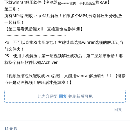
下载winrar解压软件【浏览器
搜RAR】
搜winrar官网，手机应用宝
第二步：
所有MP4后缀改 .zip 然后解压！如果多个MP4,分别解压出分卷,放
一起解压！
【第二层看见后缀.dll，直接重命名删掉dll】
·····················································
PS：不可以直接双击压缩包！右键菜单选择winrar选项的解压到当
前文件夹！
PS：使用手机解压，第一层视频解压成功后，第二层如果报错！那
就换个解压软件比如ZAchiver
·····················································
《视频压缩包只能改成.zip后缀，只能用winrar解压软件！》【链接
点开是动画视频！解压后才是游戏！】
此内容需要
回复
并刷新后可见
回复
12 天
后