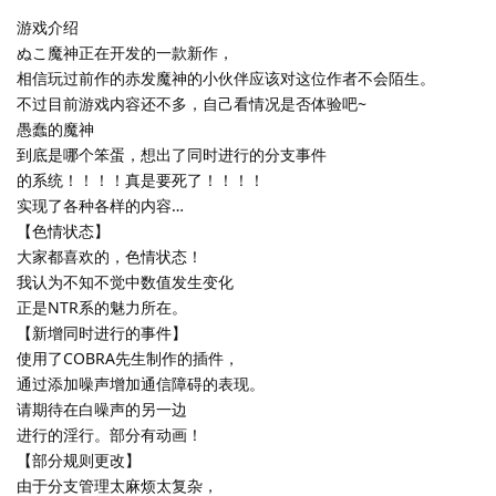
游戏介绍
ぬこ魔神正在开发的一款新作，
相信玩过前作的赤发魔神的小伙伴应该对这位作者不会陌生。
不过目前游戏内容还不多，自己看情况是否体验吧~
愚蠢的魔神
到底是哪个笨蛋，想出了同时进行的分支事件
的系统！！！！真是要死了！！！！
实现了各种各样的内容…
【色情状态】
大家都喜欢的，色情状态！
我认为不知不觉中数值发生变化
正是NTR系的魅力所在。
【新增同时进行的事件】
使用了COBRA先生制作的插件，
通过添加噪声增加通信障碍的表现。
请期待在白噪声的另一边
进行的淫行。部分有动画！
【部分规则更改】
由于分支管理太麻烦太复杂，