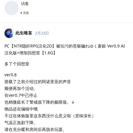
访客
4 天前
此生唯哀
2月23日
PC【NTR隐奸RPG汉化2D】被玷污的苍银穢れゆく蒼銀 Ver0.9 AI
汉化版+增加回想室【1.6G】
多了个回想室
ver0.8
搭载了之前介绍过的阿诺里亚的声音
顺便再加个活动。
在ver0.7中已停止
也稍微延长了警戒值下降的极限值。↓
物品还在编辑中哦
不过在体验版里这东西没什么意义啦（意味深长）
气温正急剧下降。
请在充分暖和房间后再脱衣玩耍。