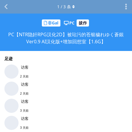
1
/
3
条
非Gal
PC
拔作
PC【NTR隐奸RPG汉化2D】被玷污的苍银穢れゆく蒼銀
Ver0.9 AI汉化版+增加回想室【1.6G】
足迹
访客
2 天前
访客
2 天前
访客
3 天前
访客
3 天前