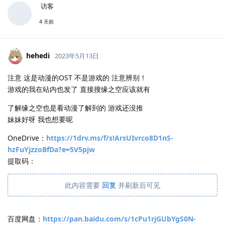
访客
4 天前
hehedi
2023年5月13日
注意 这是动漫的OST 不是游戏的 注意辨别！
游戏的我在站内也发了 直接搜缘之空应该就有
了解缘之空也是看动漫了解到的 游戏还没推
妹妹好呀 我也想要呢
OneDrive：
https://1drv.ms/f/s!ArsUIvrco8D1nS-
hzFuYjzzoBfDa?e=5V5pjw
提取码：
此内容需要
回复
并刷新后可见
百度网盘：
https://pan.baidu.com/s/1cPu1rjGUbYgS0N-