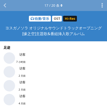
17
/
20
条
动漫/音乐
OST
Hi-Res
ヨスガノソラ オリジナルサウンドトラックオープニング
[缘之空]主題歌&番組挿入歌アルバム
足迹
访客
7 小时前
访客
2 天前
访客
2 天前
访客
4 天前