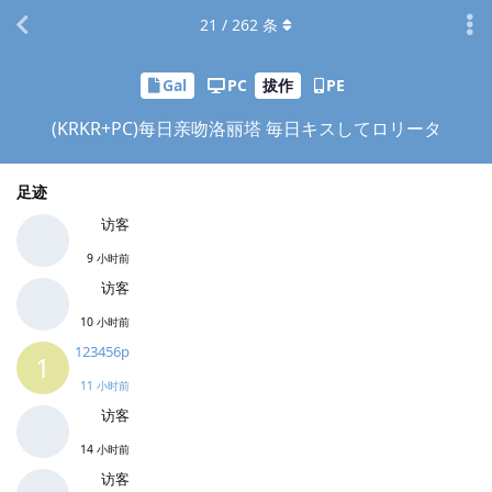
21
/
262
条
Gal
PC
拔作
PE
(KRKR+PC)每日亲吻洛丽塔 毎日キスしてロリータ
足迹
访客
9 小时前
访客
10 小时前
123456p
1
11 小时前
访客
14 小时前
访客