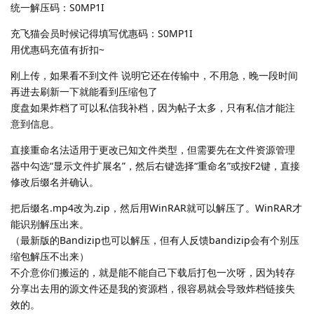
统一解压码：S0MP1I
充飞猫会员时候记得填写优惠码：S0MP1I
用优惠码充值有折扣~
刚上传，如果看不到文件 说明它还在传输中，不用急，晚一段时间
再进去刷新一下就能看到压缩包了
度盘如果炸档了可以私信我补档，因为帖子太多，只有私信才能注
意到信息。
直接重命名法适用于更改已知文件类型，但需要先在文件资源管理
器中勾选“显示文件扩展名”，然后右键选择“重命名”或按F2键，直接
修改后缀名并确认。
把后缀名.mp4改为.zip，然后用WinRAR就可以解压了。WinRAR才
能识别解压出来。
（最新版的Bandizip也可以解压，但有人反馈bandizip会有个别压
缩包解压不出来）
不介意你们搬运的，就是能不能自己下载后打包一次呀，因为转存
分享出去用的源文件还是我的资源档，很容易就会导致炸档链接失
效的。