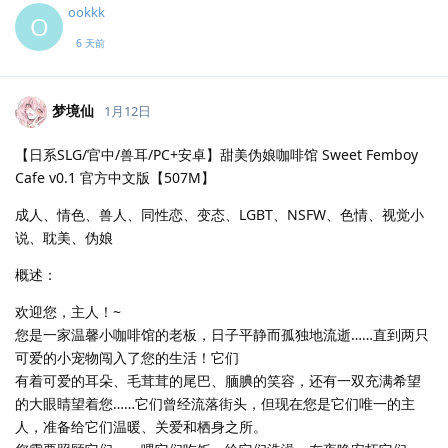
ookkk
O
6 天前
梦境仙
1月12日
【日系SLG/官中/兽耳/PC+安卓】甜美伪娘咖啡馆 Sweet Femboy
Cafe v0.1 官方中文版【507M】
成人、情色、兽人、同性恋、变态、LGBT、NSFW、色情、视觉小
说、耽美、伪娘
概述：
欢迎您，主人！~
您是一家温馨小咖啡馆的老板，日子平静而孤独地流逝……直到两只
可爱的小宠物闯入了您的生活！它们
有着可爱的耳朵、毛茸茸的尾巴、腼腆的笑容，还有一双充满希望
的大眼睛望着您……它们曾经流落街头，但现在您是它们唯一的主
人，准备给它们温暖、关爱和栖身之所。