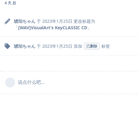
4 天
后
琥珀ちゃん
于
2023年1月25日
更改标题为
「
[WAV]VisualArt's KeyCLASSIC CD
」
琥珀ちゃん
于
2023年1月25日
添加
标签
已删除
说点什么吧...