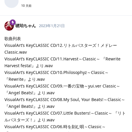
10 天前
琥珀ちゃん
2023年1月21日
歌曲列表
VisualArt’s KeyCLASSIC CD/12.リトルバスターズ！メドレー
Classic.wav
VisualArt’s KeyCLASSIC CD/11.Harvest～Classic～ 『Rewrite
Harvest festa!』より.wav
VisualArt’s KeyCLASSIC CD/10.Philosophyz～Classic～
『Rewrite』より.wav
VisualArt’s KeyCLASSIC CD/09.一番の宝物～yui.ver Classic～
『Angel Beats!』より.wav
VisualArt’s KeyCLASSIC CD/08.My Soul, Your Beats!～Classic～
『Angel Beats!』より.wav
VisualArt’s KeyCLASSIC CD/07.Little Busters!～Classic～ 『リト
ルバスターズ！』より.wav
VisualArt’s KeyCLASSIC CD/06.時を刻む唄～Classic～