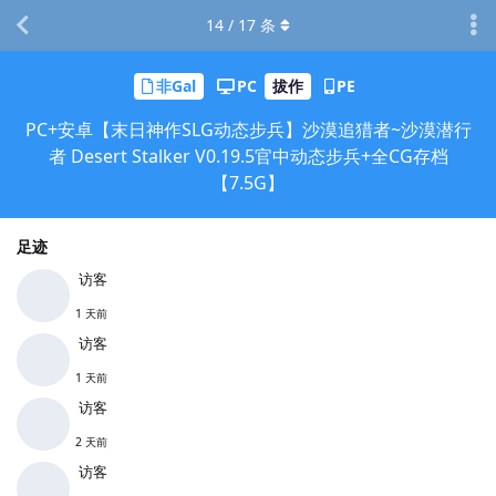
14
/
17
条
非Gal
PC
拔作
PE
PC+安卓【末日神作SLG动态步兵】沙漠追猎者~沙漠潜行
者 Desert Stalker V0.19.5官中动态步兵+全CG存档
【7.5G】
足迹
访客
1 天前
访客
1 天前
访客
2 天前
访客