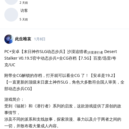
2 天前
访客
5 天前
此生唯哀
1月8日
PC+安卓【末日神作SLG动态步兵】沙漠追猎者
Desert
沙漠潜行者
Stalker V0.19.5官中动态步兵+全CG存档【7.5G】百度/迅雷/夸
克/UC
附带全CG解锁的存档，打开就可以看全CG 了！【安卓是19.2】
【一直更新的顶级末日废土神作SLG，角色大多数符合国人审美，全
部动态步兵CG】
游戏简介：
受到《辐射》和《潜行者》系列的启发，这款游戏提供了原创的故
事情节，
涉及不同的派系和支线故事，探索浪漫、暴力以及介于两者之间的
一切，并散布着大量成人内容。