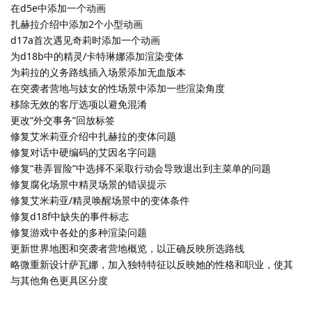
在d5e中添加一个动画
扎赫拉介绍中添加2个小型动画
d17a首次遇见奇莉时添加一个动画
为d18b中的精灵/卡特琳娜添加渲染变体
为莉拉的义务路线插入场景添加无血版本
在突袭者营地与妓女的性场景中添加一些渲染角度
移除无效的客厅选项以避免混淆
更改“外交事务”回放标签
修复艾米莉亚介绍中扎赫拉的变体问题
修复对话中硬编码的艾因名字问题
修复“巷弄冒险”中选择不采取行动会导致退出到主菜单的问题
修复腐化场景中精灵场景的错误提示
修复艾米莉亚/精灵唤醒场景中的变体条件
修复d18f中缺失的事件标志
修复游戏中各处的多种渲染问题
更新世界地图和突袭者营地概览，以正确反映所选路线
略微重新设计萨瓦娜，加入独特特征以反映她的性格和职业，使其
与其他角色更具区分度