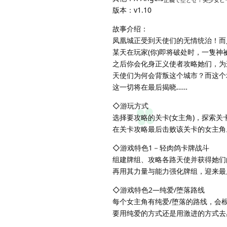
正義で堕とせ！美少女ヒ
版本：v1.10
故事介绍：
凤凰城正受到天使们的无情统治！而
某天在玩家(你)即将破处时，一隻
之后你会化身正义使者攻略她们，为
天使们为何会背叛这个城市？而这个
这一切将在最后揭晓……
◇游玩方式
选择要攻略的关卡(女主角)，探索
在关卡攻略最后击败该关卡的女主角
◇游戏特色1－轻肉鸽卡牌战斗
组建牌组、攻略各路天使并获得她们
再用其力量与能力强化牌组，迎来最
◇游戏特色2—纯爱/堕落路线
每个女主角有纯爱/堕落的路线，会
要用纯爱的方式还是用激进的方式去