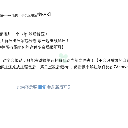
搜RAR】
搜winrar官网，手机应用宝
加一个 .zip 然后解压！
次！解压出压缩包分卷,放一起继续解压！
名删掉所有压缩包的这种多余后缀即可】
…….这个会报错，只能右键菜单选择解压到当前文件夹！【不会改后缀的自
压还原成压缩包后，第二层改后缀zip，然后换个解压软件比如ZAchive
此内容需要
回复
并刷新后可见