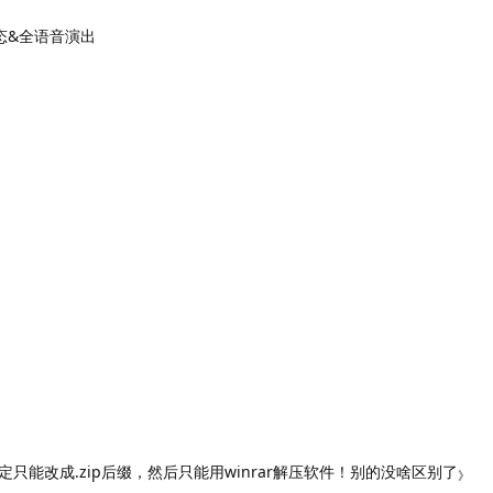
态&全语音演出
只能改成.zip后缀，然后只能用winrar解压软件！别的没啥区别了
》