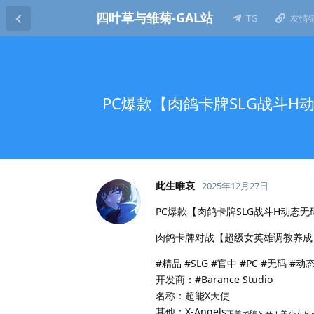
四叶草与雏菊-GAL站
TG
友情
PC爆款【肉鸽卡牌SLG战斗H动
此生唯哀
2025年12月27日
PC爆款【肉鸽卡牌SLG战斗H动态无码】
肉鸽卡牌对战【超级女英雄调教养成
#精品 #SLG #官中 #PC #无码 #动态
开发商：#Barance Studio
名称：超能X天使
其他：X-Angels