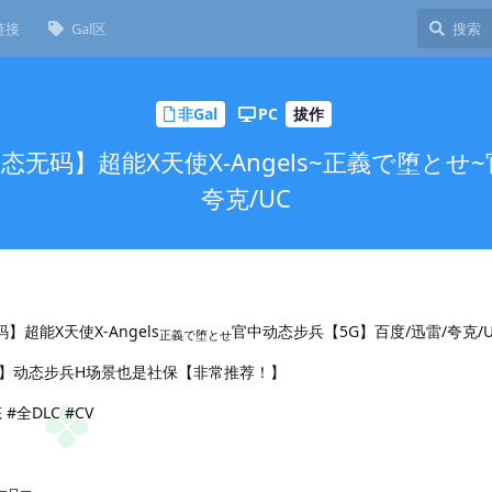
链接
Gal区
非Gal
PC
拔作
态无码】超能X天使X-Angels~正義で堕とせ
夸克/UC
超能X天使X-Angels
官中动态步兵【5G】百度/迅雷/夸克/U
正義で堕とせ
】动态步兵H场景也是社保【非常推荐！】
 #全DLC #CV