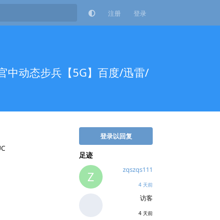
注册
登录
~官中动态步兵【5G】百度/迅雷/
登录以回复
C
足迹
zqszqs111
Z
4 天前
访客
4 天前