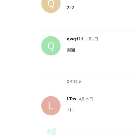
Q
222
qwq111
3月2日
Q
谢谢
2 个月
后
LTas
4月19日
L
111