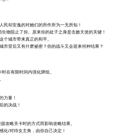
ーロー
人民却安逸的对她们的所作所为一无所知！
神祕生物阻止了你。原来你的处子之身是击败天使的关键！
这个城市带来真正的和平。
城市背后又有什麽祕密？你的战斗又会迎来何种结果？
关卡时在有限时间内强化牌组。
。
的力量！
后的决战！
根据攻略关卡时的方式而影响攻略结果。
感化/对待女主角，由你自己决定！