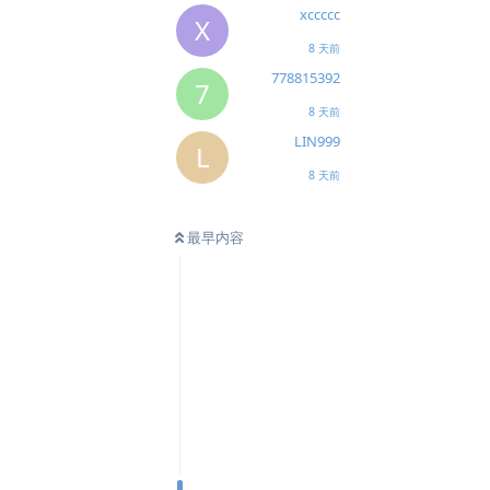
xccccc
X
8 天前
778815392
7
8 天前
LIN999
L
8 天前
最早内容