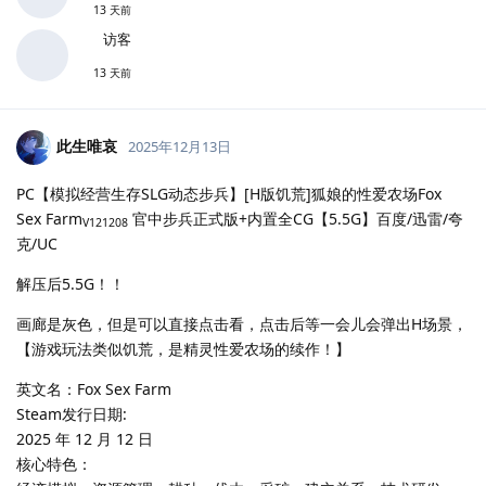
13 天前
访客
13 天前
此生唯哀
2025年12月13日
PC【模拟经营生存SLG动态步兵】[H版饥荒]狐娘的性爱农场Fox
Sex Farm
官中步兵正式版+内置全CG【5.5G】百度/迅雷/夸
V121208
克/UC
解压后5.5G！！
画廊是灰色，但是可以直接点击看，点击后等一会儿会弹出H场景，
【游戏玩法类似饥荒，是精灵性爱农场的续作！】
英文名：Fox Sex Farm
Steam发行日期:
2025 年 12 月 12 日
核心特色：