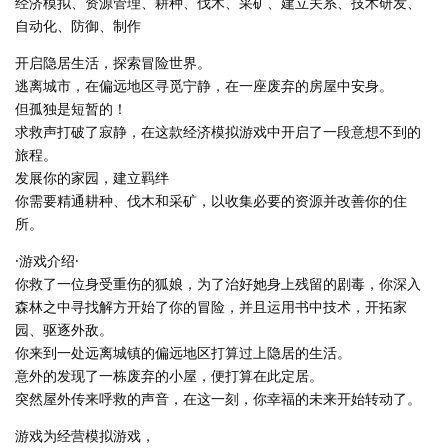
经济模拟、资源管理、耕种、伐木、采矿、建立关系、技术研发、
自动化、防御、制作
开启隐居生活，探索冒险世界。
逃离城市，在偏远地区寻觅宁静，在一座废弃的房屋中安身。
但孤独是短暂的！
求救声打破了寂静，在这款经济模拟游戏中开启了一段意想不到的
旅程。
发展你的家园，建立羁绊
你需要精通耕种、伐木和采矿，以收集必要的资源并改善你的住
所。
·游戏介绍·
你救了一位身受重伤的狐娘，为了治好她身上残留的剧毒，你深入
森林之中寻找解方开始了你的冒险，并且运用书中技术，开拓家
园、驱逐外敌。
你来到一处远离城镇的偏远地区打算过上隐居的生活。
意外的发现了一栋废弃的小屋，便打算在此定居。
突然屋外传来呼救的声音，在这一刻，你幸福的未来开始转动了。
游戏为经营模拟游戏，