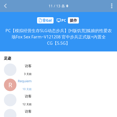
11
/
13
条
非Gal
PC
拔作
PC【模拟经营生存SLG动态步兵】[H版饥荒]狐娘的性爱农
场Fox Sex Farm~V121208 官中步兵正式版+内置全
CG【5.5G】
足迹
访客
3 天前
Requiem
R
10 天前
访客
12 天前
访客