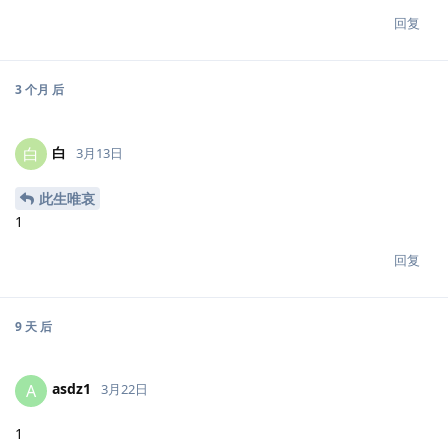
回复
3 个月
后
白
白
3月13日
此生唯哀
1
回复
9 天
后
asdz1
A
3月22日
1