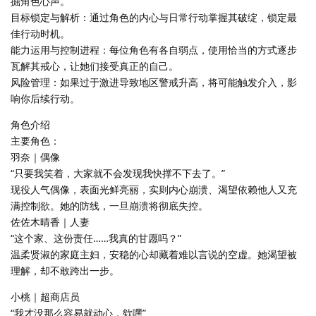
掘角色心声。
目标锁定与解析：通过角色的内心与日常行动掌握其破绽，锁定最
佳行动时机。
能力运用与控制进程：每位角色有各自弱点，使用恰当的方式逐步
瓦解其戒心，让她们接受真正的自己。
风险管理：如果过于激进导致地区警戒升高，将可能触发介入，影
响你后续行动。
角色介绍
主要角色：
羽奈｜偶像
“只要我笑着，大家就不会发现我快撑不下去了。”
现役人气偶像，表面光鲜亮丽，实则内心崩溃、渴望依赖他人又充
满控制欲。她的防线，一旦崩溃将彻底失控。
佐佐木晴香｜人妻
“这个家、这份责任……我真的甘愿吗？”
温柔贤淑的家庭主妇，安稳的心却藏着难以言说的空虚。她渴望被
理解，却不敢跨出一步。
小桃｜超商店员
“我才没那么容易就动心，欸嘿”