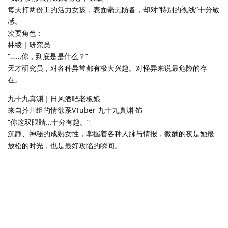
每天打两份工的活力女孩，表面毫无防备，却对“特别的视线”十分敏
感。
次要角色：
林绫｜研究员
“……你，到底是是什么？”
天才研究员，对各种异常都有极大兴趣。对怪异来说最危险的存
在。
九十九真渊｜日风酒吧老板娘
来自芥川组的情欲系VTuber 九十九真渊 饰
“你这双眼睛…十分有趣。”
沉静、神秘的成熟女性，掌握着各种人脉与情报，微醺的夜是她最
放松的时光，也是最好攻陷的瞬间。