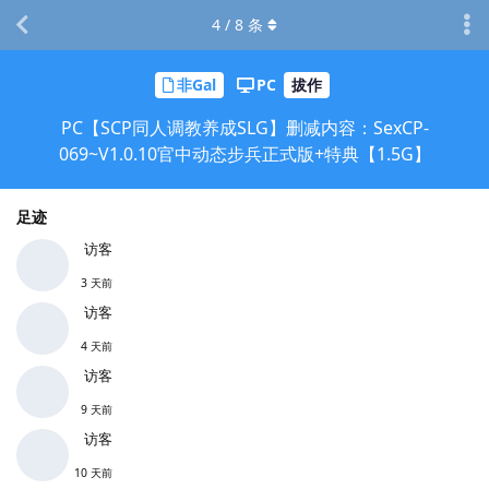
4
/
8
条
非Gal
PC
拔作
PC【SCP同人调教养成SLG】删减内容：SexCP-
069~V1.0.10官中动态步兵正式版+特典【1.5G】
足迹
访客
3 天前
访客
4 天前
访客
9 天前
访客
10 天前