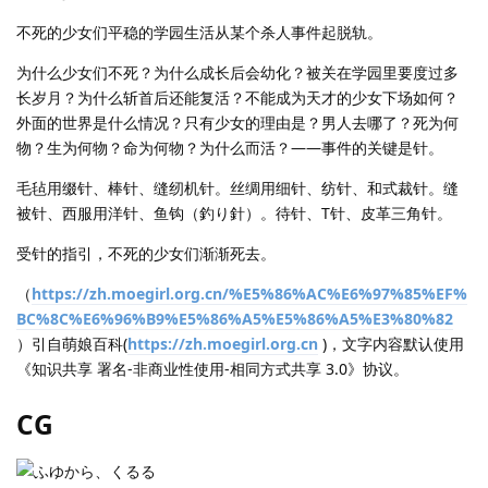
不死的少女们平稳的学园生活从某个杀人事件起脱轨。
为什么少女们不死？为什么成长后会幼化？被关在学园里要度过多
长岁月？为什么斩首后还能复活？不能成为天才的少女下场如何？
外面的世界是什么情况？只有少女的理由是？男人去哪了？死为何
物？生为何物？命为何物？为什么而活？——事件的关键是针。
毛毡用缀针、棒针、缝纫机针。丝绸用细针、纺针、和式裁针。缝
被针、西服用洋针、鱼钩（釣り針）。待针、T针、皮革三角针。
受针的指引，不死的少女们渐渐死去。
（
https://zh.moegirl.org.cn/%E5%86%AC%E6%97%85%EF%
BC%8C%E6%96%B9%E5%86%A5%E5%86%A5%E3%80%82
）引自萌娘百科(
https://zh.moegirl.org.cn
)，文字内容默认使用
《知识共享 署名-非商业性使用-相同方式共享 3.0》协议。
CG