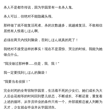
杀人不是都市传说，因为学园里有一名杀人鬼。
杀人可以，但绝对不能隐藏头颅。
那样做了就不能复活死者。杀的次数越多，就越难复活。不敢相信
居然有人恨着しほん啊。
必须在两天内找到脑袋，否则しほん就真的死了！
我绝对不接受这样的事实！现在不是震惊、哭泣的时候。我能为她
做点什么。
“我没做过那种事……但是，我、我！”
我一定要找到しほん的脑袋！
“我要当名侦探！”
完全封闭的全寄宿制学园里，生活着不死的少女们。她们成长为大
人后会花相等的时间回到婴儿状态，不断成长、不断还童，重复着
上述的循环。从学员毕业的条件只有一个。外部观察总被人判断为
天才，少女就会毕业并从学园消失。