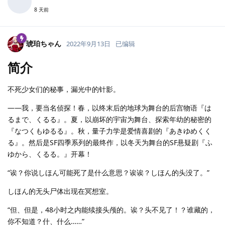
8 天前
琥珀ちゃん
2022年9月13日
已编辑
简介
不死少女们的秘事，漏光中的针影。
——我，要当名侦探！春，以终末后的地球为舞台的后宫物语『は
るまで、くるる』。夏，以崩坏的宇宙为舞台、探索年幼的秘密的
『なつくもゆるる』。秋，量子力学是爱情喜剧的『あきゆめくく
る』。然后是SF四季系列的最终作，以冬天为舞台的SF悬疑剧『ふ
ゆから、くるる。』开幕！
“诶？你说しほん可能死了是什么意思？诶诶？しほん的头没了。”
しほん的无头尸体出现在冥想室。
“但、但是，48小时之内能续接头颅的。诶？头不见了！？谁藏的，
你不知道？什、什么……”