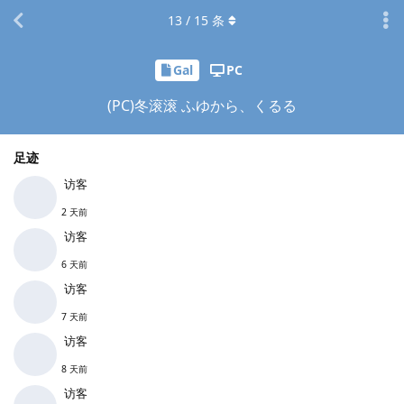
13
/
15
条
Gal
PC
(PC)冬滚滚 ふゆから、くるる
足迹
访客
2 天前
访客
6 天前
访客
7 天前
访客
8 天前
访客