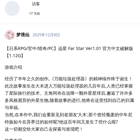
访客
17 天前
梦境仙
2025年12月8日
【日系RPG/官中/猎奇/PC】远星 Far Star Ver1.01 官方中文破解版
【1.12G】
游戏介绍
经历了半年之久的创作,《万能垃圾处理器》的精神续作终于诞生！
此次故事发生在大木进入万能垃圾处理器的几百年后,人类已经掌握
了星际旅行的技术。主角阿布在迫降一颗外星星球后,邂逅了许许多
多风格迥异的外星生物,随着故事的进行,他将在这里找到自己的归属
与幸福。
当然,在本作中,我们会重新见到老朋友‘大木’,那个曾经颓废的中年尼
特族如今在异界过的如何呢?他这百年间又发生了些什么呢?
这一切都交给大家自己去探索与发现吧！