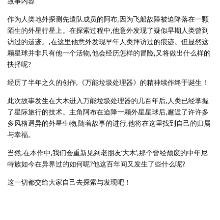
故事内容
作为人类地外探测先遣队成员的阿布,因为飞船故障被迫降落在一颗
陌生的外星行星上。在探索过程中,他意外发现了疑似早期人类曾到
访过的遗迹。,在这里他意外发现早年人类拜访过的痕迹。但显然这
颗星球并非只有他一个活物,他会经历怎样的冒险,又将做出什么样的
抉择呢?
经历了半年之久的创作,《万能垃圾处理器》的精神续作终于诞生！
此次故事发生在大木进入万能垃圾处理器的几百年后,人类已经掌握
了星际旅行的技术。主角阿布在迫降一颗外星星球后,邂逅了许许多
多风格迥异的外星生物,随着故事的进行,他将在这里找到自己的归属
与幸福。
当然,在本作中,我们会重新见到老朋友‘大木’,那个曾经颓废的中年尼
特族如今在异界过的如何呢?他这百年间又发生了些什么呢?
这一切都交给大家自己去探索与发现吧！