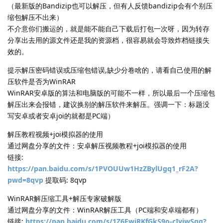
（最新版的Bandizip也可以解压，但有人反馈bandizip会有个别压
缩包解压不出来）
不介意你们搬运的，就是能不能自己下载后打包一次呀，因为转存
分享出去用的源文件还是我的资源档，很容易就会导致炸档链接失
效的。
提示解压密码错误或压缩包错误,缺少分卷啥的，请看自己使用的解
压软件是否为WinRAR
WinRAR安卓版的算法和电脑版的可能不一样，所以最后一个压缩包
解压出来会报错，建议换别的解压软件来解压。强调一下：标题没
写安卓或者安卓joi的就都是PC端）
解压教程视频+joi模拟器的使用
通过网盘分享的文件：安卓解压视频教程+joi模拟器的使用
链接:
https://pan.baidu.com/s/1PVOUUw1HzZBylUgq1_rF2A?
pwd=8qvp
提取码: 8qvp
WinRAR解压缩工具+解压专家破解版
通过网盘分享的文件：WinRAR解压工具（PC端和安卓端都有）
链接:
https://pan.baidu.com/s/1Z6FwiRKfGkS9o-cIyiwSqg?