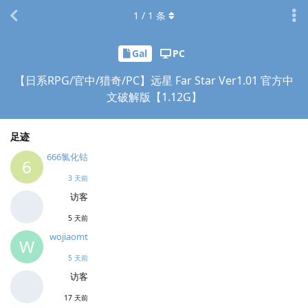
1
/
1
条
Gal
PC
【日系RPG/官中/猎奇/PC】远星 Far Star Ver1.01 官方中
文破解版【1.12G】
足迹
666氯化钴
6
3 天前
访客
5 天前
wojiaomt
W
5 天前
访客
17 天前