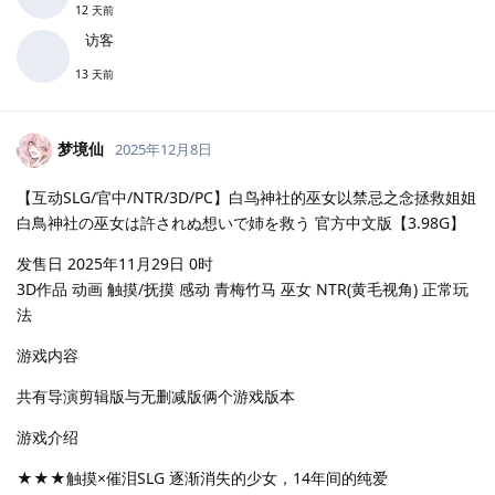
12 天前
访客
13 天前
梦境仙
2025年12月8日
【互动SLG/官中/NTR/3D/PC】白鸟神社的巫女以禁忌之念拯救姐姐
白鳥神社の巫女は許されぬ想いで姉を救う 官方中文版【3.98G】
发售日 2025年11月29日 0时
3D作品 动画 触摸/抚摸 感动 青梅竹马 巫女 NTR(黄毛视角) 正常玩
法
游戏内容
共有导演剪辑版与无删减版俩个游戏版本
游戏介绍
★★★触摸×催泪SLG 逐渐消失的少女，14年间的纯爱