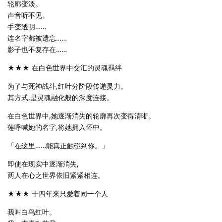
轮廓变淡。
声音听不见。
手变透明……
连名字都被遗忘……
影子也不复存在……
★★★ 在白色世界中交汇的灵魂羁绊
为了与死神战斗,红叶分阶段传递灵力。
其方式,是灵魂融化般的深度连接。
在白色世界中,她逐渐消失的轮廓再次变得清晰。
莲呼喊她的名字,将她拥入怀中。
「在这里……能真正触碰到你。」
即使在现实中逐渐消失,
两人在心之世界依旧紧紧相连。
★★★ 十四年来只爱着同一个人
我叫白鸟红叶。