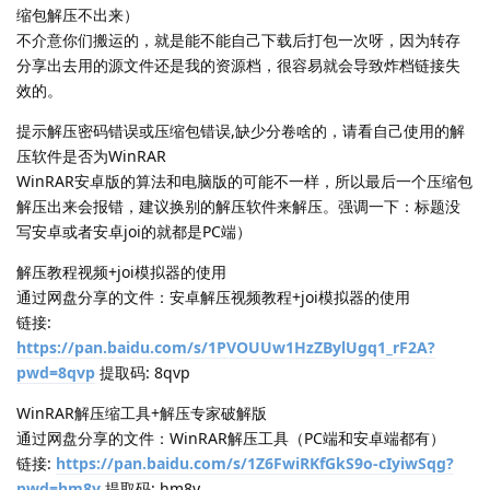
缩包解压不出来）
不介意你们搬运的，就是能不能自己下载后打包一次呀，因为转存
分享出去用的源文件还是我的资源档，很容易就会导致炸档链接失
效的。
提示解压密码错误或压缩包错误,缺少分卷啥的，请看自己使用的解
压软件是否为WinRAR
WinRAR安卓版的算法和电脑版的可能不一样，所以最后一个压缩包
解压出来会报错，建议换别的解压软件来解压。强调一下：标题没
写安卓或者安卓joi的就都是PC端）
解压教程视频+joi模拟器的使用
通过网盘分享的文件：安卓解压视频教程+joi模拟器的使用
链接:
https://pan.baidu.com/s/1PVOUUw1HzZBylUgq1_rF2A?
pwd=8qvp
提取码: 8qvp
WinRAR解压缩工具+解压专家破解版
通过网盘分享的文件：WinRAR解压工具（PC端和安卓端都有）
链接:
https://pan.baidu.com/s/1Z6FwiRKfGkS9o-cIyiwSqg?
pwd=hm8y
提取码: hm8y