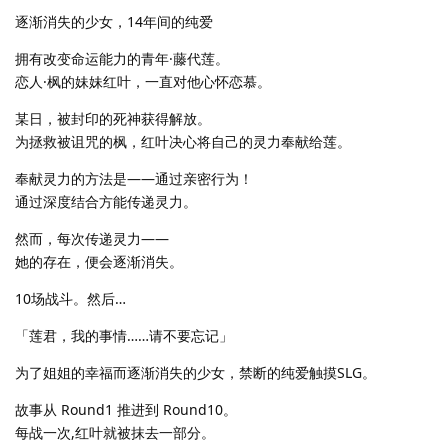
逐渐消失的少女，14年间的纯爱
拥有改变命运能力的青年·藤代莲。
恋人·枫的妹妹红叶，一直对他心怀恋慕。
某日，被封印的死神获得解放。
为拯救被诅咒的枫，红叶决心将自己的灵力奉献给莲。
奉献灵力的方法是——通过亲密行为！
通过深度结合方能传递灵力。
然而，每次传递灵力——
她的存在，便会逐渐消失。
10场战斗。然后…
「莲君，我的事情……请不要忘记」
为了姐姐的幸福而逐渐消失的少女，禁断的纯爱触摸SLG。
故事从 Round1 推进到 Round10。
每战一次,红叶就被抹去一部分。