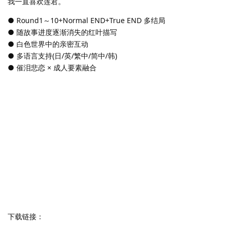
我一直喜欢莲君。
● Round1～10+Normal END+True END 多结局
● 随故事进度逐渐消失的红叶描写
● 白色世界中的亲密互动
● 多语言支持(日/英/繁中/简中/韩)
● 催泪悲恋 × 成人要素融合
下载链接：