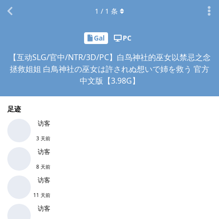
1
/
1
条
Gal
PC
【互动SLG/官中/NTR/3D/PC】白鸟神社的巫女以禁忌之念
拯救姐姐 白鳥神社の巫女は許されぬ想いで姉を救う 官方
中文版【3.98G】
足迹
访客
3 天前
访客
8 天前
访客
11 天前
访客