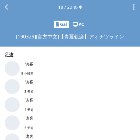
18
/
20
条
Gal
PC
[190329][官方中文]【青夏轨迹】アオナツライン
足迹
访客
9 小时前
访客
3 天前
访客
4 天前
访客
5 天前
访客