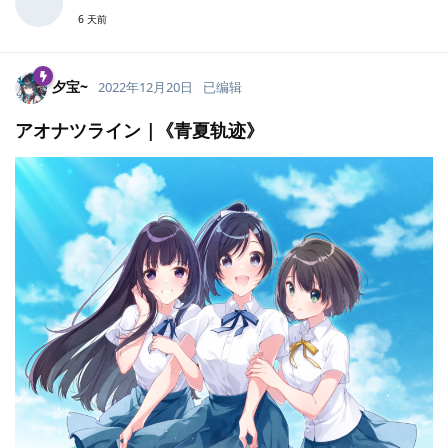
6 天前
夕宝~
2022年12月20日
已编辑
アオナツライン |《青夏轨迹》