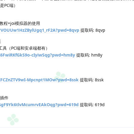
是PC端）
程+joi模拟器的使用
/1PVOUUw1HzZBylUgq1_rF2A?pwd=8qvp
提取码: 8qvp
版
压工具（PC端和安卓端都有）
1Z6FwiRKfGkS9o-cIyiwSqg?pwd=hm8y
提取码: hm8y
/1ZFCZnZTV9wI-Mpcnpt1MOw?pwd=8ssk
提取码: 8ssk
三插件
/1GgF9Yk6tlvMcumrvEAkOqg?pwd=619d
提取码: 619d