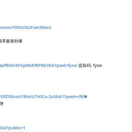
SNuwxuY05sUlG2Faw20eo2
，畅享极速秒播
/1Nplf8GH45VgM0AfRPBG3KA?pwd=fysw
提取码: fysw
s/VOfZSRuvkY8hHUTHICu-2xXhA1?pwd=cf6f
#
便
5824?public=1