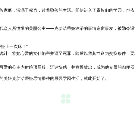
族家庭，沉溺于权势，过着堕落的生活。即使进入了贵族们的学园，也依
代众人所憧憬的美丽公主——克萝洁蒂娅沐浴的事情东窗事发，被勒令退
娅上一次床！”
诡计，将她心爱的女仆陷害并逼至死罪，随后以救其性命为交换条件，要
可爱的公主内射绝顶屈服，沉迷快感，并宣誓效忠，成为他专属的肉便器
的美姬克萝洁蒂娅尽情播种的最强学园生活，就此开始了。