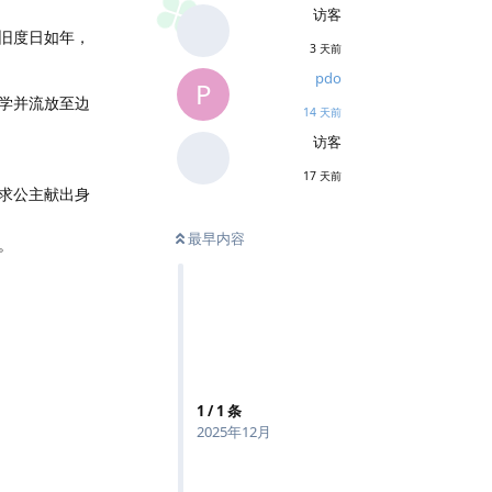
访客
旧度日如年，
3 天前
pdo
P
学并流放至边
14 天前
访客
17 天前
求公主献出身
最早内容
。
1
/
1
条
2025年12月