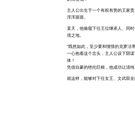
主人公出生于一个有权有势的王家贵
浑浑噩噩。
某天，他偷窥下任王位继承人、同时
境之地。
“既然如此，至少要和憧憬的克萝洁蒂
一心抱着这个念头，主人公设下阴谋
体！
凭借自豪的绝伦巨根，他成功让清纯
就这样，能够对下任女王、文武双全