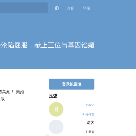
注册
登录
肉棒沦陷屈服，献上王位与基因谄媚
登录以回复
媚高潮！ 美姫
足迹
嵌版
ruaa
R
4 分钟前
访客
1 天前