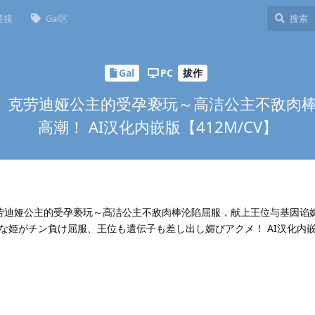
链接
Gal区
Gal
PC
拔作
/PC】克劳迪娅公主的受孕亵玩～高洁公主不敌
高潮！ AI汉化内嵌版【412M/CV】
C】克劳迪娅公主的受孕亵玩～高洁公主不敌肉棒沦陷屈服，献上王位与基因谄
な姫がチン負け屈服、王位も遺伝子も差し出し媚びアクメ！ AI汉化内