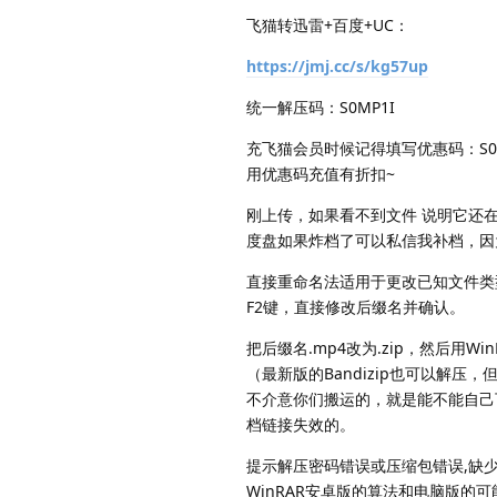
飞猫转迅雷+百度+UC：
https://jmj.cc/s/kg57up
统一解压码：S0MP1I
充飞猫会员时候记得填写优惠码：S0M
用优惠码充值有折扣~
刚上传，如果看不到文件 说明它还
度盘如果炸档了可以私信我补档，因
直接重命名法适用于更改已知文件类
F2键，直接修改后缀名并确认。
把后缀名.mp4改为.zip，然后用W
（最新版的Bandizip也可以解压，
不介意你们搬运的，就是能不能自己
档链接失效的。
提示解压密码错误或压缩包错误,缺少
WinRAR安卓版的算法和电脑版