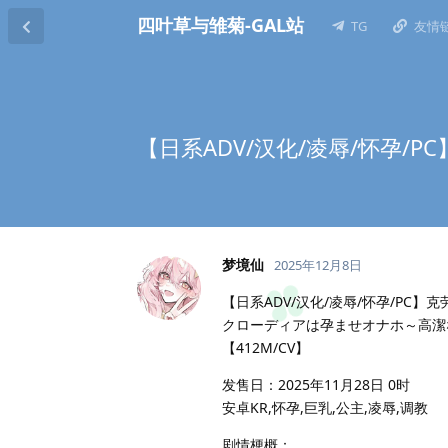
四叶草与雏菊-GAL站
TG
友情
【日系ADV/汉化/凌辱/怀孕
梦境仙
2025年12月8日
【日系ADV/汉化/凌辱/怀孕/P
クローディアは孕ませオナホ～高潔
【412M/CV】
发售日：2025年11月28日 0时
安卓KR,怀孕,巨乳,公主,凌辱,调教
剧情梗概：