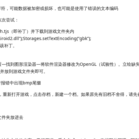
字符，可能数据被加密或损坏，也可能是使用了错误的文本编码
依次尝试：
者patch.tjs（即补丁）并下载到游戏文件夹内
iroid2.dll”);Storages.setTextEncoding(“gbk”);
删掉该补丁。
置—找到图形渲染器—将软件渲染器修改为OpenGL（试验性）。立绘缺
补丁并放到游戏文件夹即可。
报错中出现bmp尾缀
a文件夹，重新打开游戏，点击存档，新建一个档。如果原先有旧档不舍得，请先
文件夹放进去