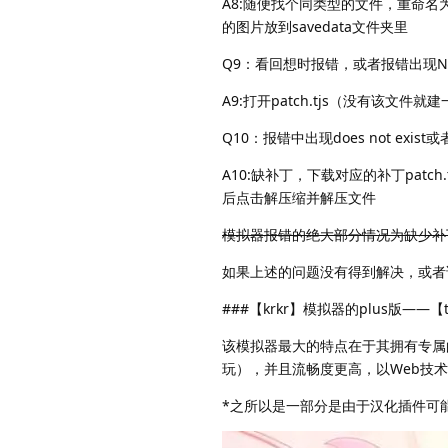
A8:随便找个同类型的文件，重命名
的图片放到savedata文件夹里
Q9：看回想时报错，或者报错出现Not su
A9:打开patch.tjs（没有该文件就建一
Q10：报错中出现does not exist
A10:缺补丁，下载对应的补丁patch.
后点击解压缩并解压文件
模拟器报错的绝大部分情况为缺少补
如果上述的问题没有得到解决，或者
###【krkr】模拟器的plus版——【
该模拟器最大的特点在于其拥有专属的t
玩），并且流畅度更高，以Web技
*之所以是一部分是由于汉化插件可能不