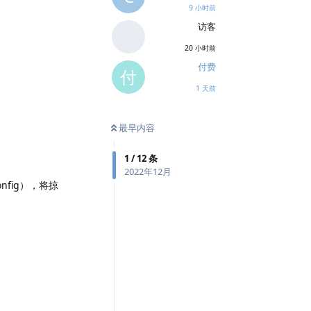
9 小时前
访客
20 小时前
付费
付
1 天前
最早内容
1
/
12
条
2022年12月
fig），将掠