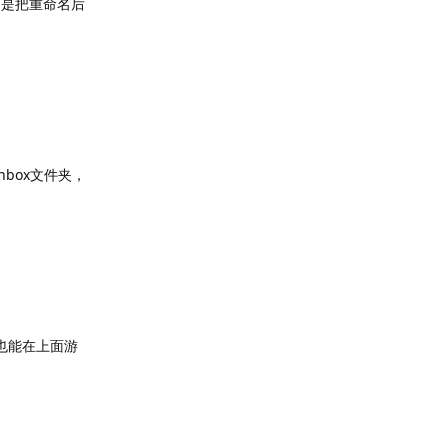
别是把重命名后
inbox文件夹，
*也能在上面游