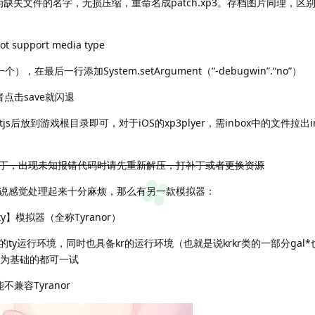
为缺失文件的名字，无损压缩，重命名成patch.xp3。存档图片同理，区
pport media type
个），在最后一行添加System.setArgument（“-debugwin”.“no”）
或者点击save就闪退
tjs后放到游戏根目录即可，对于iOS的xp3plyer，需inbox中的文件拉出
丁，出现未知报错代码时请先重新解压，打补丁或者更换资源
说感觉处理起来十分麻烦，那么有另一款模拟器：
ty】模拟器（全称Tyranor）
y运行环境，同时也具备kr的运行环境（也就是说krkr类的一部分gal
术为基础的都可一试
兼容Tyranor