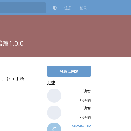
注册
登录
1.0.0
登录以回复
【krkr】模
足迹
访客
1 小时前
访客
7 小时前
caocaohao
C