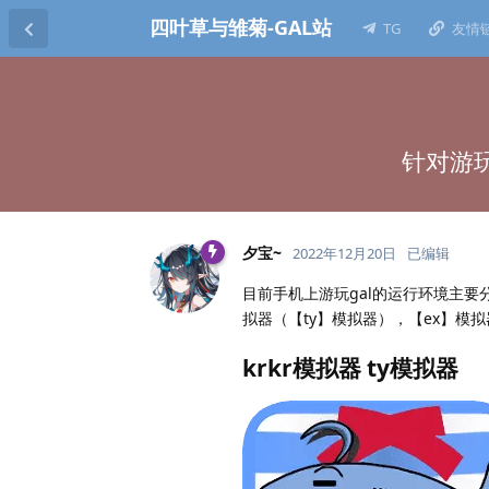
四叶草与雏菊-GAL站
TG
友情
针对游玩
夕宝~
2022年12月20日
已编辑
目前手机上游玩gal的运行环境主要
拟器（【ty】模拟器），【ex】模
krkr模拟器 ty模拟器