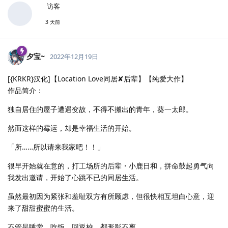
访客
3 天前
夕宝~
2022年12月19日
[{KRKR}汉化]【Location Love同居✘后辈】【纯爱大作】
作品简介：
独自居住的屋子遭遇变故，不得不搬出的青年，葵一太郎。
然而这样的霉运，却是幸福生活的开始。
「所……所以请来我家吧！！」
很早开始就在意的，打工场所的后辈・小鹿日和，拼命鼓起勇气向
我发出邀请，开始了心跳不已的同居生活。
虽然最初因为紧张和羞耻双方有所顾虑，但很快相互坦白心意，迎
来了甜甜蜜蜜的生活。
不管是睡觉、吃饭、回返校，都形影不离。