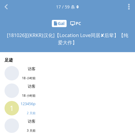
17
/
59
条
Gal
PC
[181026][{KRKR}汉化]【Location Love同居✘后辈】【纯
爱大作】
足迹
访客
18 小时前
访客
18 小时前
123456p
1
2 天前
访客
3 天前