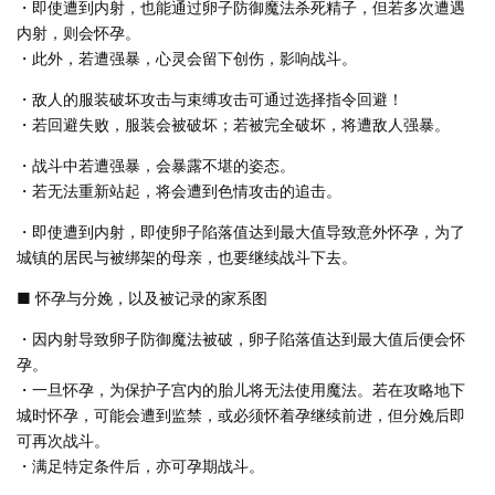
・即使遭到内射，也能通过卵子防御魔法杀死精子，但若多次遭遇
内射，则会怀孕。
・此外，若遭强暴，心灵会留下创伤，影响战斗。
・敌人的服装破坏攻击与束缚攻击可通过选择指令回避！
・若回避失败，服装会被破坏；若被完全破坏，将遭敌人强暴。
・战斗中若遭强暴，会暴露不堪的姿态。
・若无法重新站起，将会遭到色情攻击的追击。
・即使遭到内射，即使卵子陷落值达到最大值导致意外怀孕，为了
城镇的居民与被绑架的母亲，也要继续战斗下去。
■ 怀孕与分娩，以及被记录的家系图
・因内射导致卵子防御魔法被破，卵子陷落值达到最大值后便会怀
孕。
・一旦怀孕，为保护子宫内的胎儿将无法使用魔法。若在攻略地下
城时怀孕，可能会遭到监禁，或必须怀着孕继续前进，但分娩后即
可再次战斗。
・满足特定条件后，亦可孕期战斗。