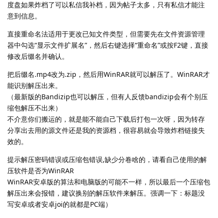
度盘如果炸档了可以私信我补档，因为帖子太多，只有私信才能注
意到信息。
直接重命名法适用于更改已知文件类型，但需要先在文件资源管理
器中勾选“显示文件扩展名”，然后右键选择“重命名”或按F2键，直接
修改后缀名并确认。
把后缀名.mp4改为.zip，然后用WinRAR就可以解压了。WinRAR才
能识别解压出来。
（最新版的Bandizip也可以解压，但有人反馈bandizip会有个别压
缩包解压不出来）
不介意你们搬运的，就是能不能自己下载后打包一次呀，因为转存
分享出去用的源文件还是我的资源档，很容易就会导致炸档链接失
效的。
提示解压密码错误或压缩包错误,缺少分卷啥的，请看自己使用的解
压软件是否为WinRAR
WinRAR安卓版的算法和电脑版的可能不一样，所以最后一个压缩包
解压出来会报错，建议换别的解压软件来解压。强调一下：标题没
写安卓或者安卓joi的就都是PC端）