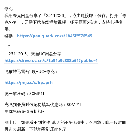
夸克：
我用夸克网盘分享了「251120-3」，点击链接即可保存。打开「夸
克APP」，无需下载在线播放视频，畅享原画5倍速，支持电视投
屏。
链接：
https://pan.quark.cn/s/1845ff576545
UC：
「251120-3」来自UC网盘分享
https://drive.uc.cn/s/1a94a9c808e64?public=1
飞猫转迅雷+百度+UC+夸克：
https://jmj.cc/s/bpaprh
统一解压码：S0MP1I
充飞猫会员时候记得填写优惠码：S0MP1I
用优惠码充值有折扣~
刚上传，如果看不到文件 说明它还在传输中，不用急，晚一段时间
再进去刷新一下就能看到压缩包了