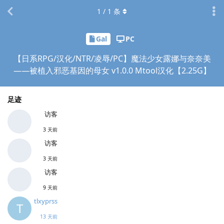
1
/
1
条
Gal
PC
【日系RPG/汉化/NTR/凌辱/PC】魔法少女露娜与奈奈美
——被植入邪恶基因的母女 v1.0.0 Mtool汉化【2.25G】
足迹
访客
3 天前
访客
3 天前
访客
9 天前
tlxyprss
T
13 天前