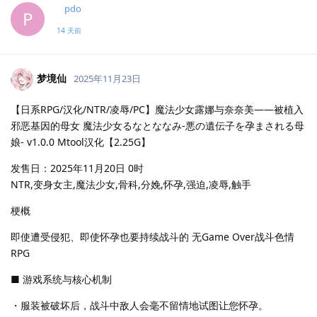
pdo
P
14 天前
梦境仙
2025年11月23日
【日系RPG/汉化/NTR/凌辱/PC】魔法少女露娜与奈奈美——被植入
邪恶基因的母女 魔法少女るなとななみ-悪の遺伝子を孕まされる母
娘- v1.0.0 Mtool汉化【2.25G】
发售日：2025年11月20日 0时
NTR,变身女主,魔法少女,骨科,分娩,怀孕,强迫,凌辱,触手
梗概
即使遭受侵犯、即使怀孕也要持续战斗的 无Game Over战斗色情
RPG
■ 游戏系统与核心机制
・服装被破坏后，战斗中敌人会毫不留情地试图让您怀孕。