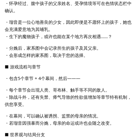
・怀孕经过、腹中孩子的父亲姓名、受孕情境等可在色情状态栏中
确认。
・瑠音是一位心地善良的少女，因此即便是不愿怀上的孩子，她也
会充满爱意地为其哺乳。
・生下的魔物孩子，或许也能在某个地方再次相遇……？
・分娩后，家系图中会记录所生的孩子及其父亲。
・会形成怎样的家系图，取决于您的选择。
■ 游戏流程与章节
・包含5个章节 + 4个幕间，然后―――
・每个章节会出现人类、哥布林、触手等不同的敌人。
・除战斗外，还有失禁、瘴气导致的性欲值增加等章节特有机制，
供您享受。
・在幕间，可以确认被诱拐、监禁的母亲的情况。
・若瑠音因强暴而分娩，母亲的命运或许也会随之改变。
■ 世界观与结局分支