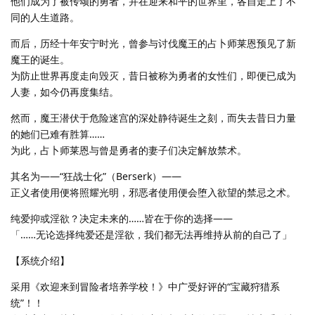
他们成为了被传颂的勇者，并在迎来和平的世界里，各自走上了不
同的人生道路。
而后，历经十年安宁时光，曾参与讨伐魔王的占卜师莱恩预见了新
魔王的诞生。
为防止世界再度走向毁灭，昔日被称为勇者的女性们，即便已成为
人妻，如今仍再度集结。
然而，魔王潜伏于危险迷宫的深处静待诞生之刻，而失去昔日力量
的她们已难有胜算……
为此，占卜师莱恩与曾是勇者的妻子们决定解放禁术。
其名为——“狂战士化”（Berserk）——
正义者使用便将照耀光明，邪恶者使用便会堕入欲望的禁忌之术。
纯爱抑或淫欲？决定未来的……皆在于你的选择——
「……无论选择纯爱还是淫欲，我们都无法再维持从前的自己了」
【系统介绍】
采用《欢迎来到冒险者培养学校！》中广受好评的“宝藏狩猎系
统”！！