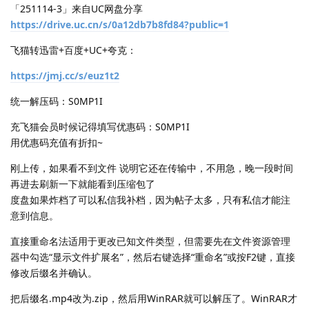
「251114-3」来自UC网盘分享
https://drive.uc.cn/s/0a12db7b8fd84?public=1
飞猫转迅雷+百度+UC+夸克：
https://jmj.cc/s/euz1t2
统一解压码：S0MP1I
充飞猫会员时候记得填写优惠码：S0MP1I
用优惠码充值有折扣~
刚上传，如果看不到文件 说明它还在传输中，不用急，晚一段时间
再进去刷新一下就能看到压缩包了
度盘如果炸档了可以私信我补档，因为帖子太多，只有私信才能注
意到信息。
直接重命名法适用于更改已知文件类型，但需要先在文件资源管理
器中勾选“显示文件扩展名”，然后右键选择“重命名”或按F2键，直接
修改后缀名并确认。
把后缀名.mp4改为.zip，然后用WinRAR就可以解压了。WinRAR才