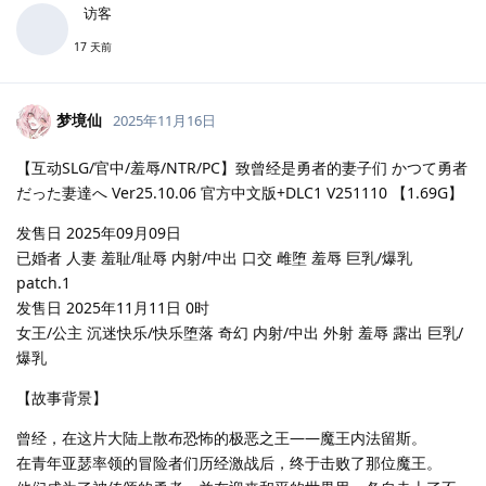
访客
17 天前
梦境仙
2025年11月16日
【互动SLG/官中/羞辱/NTR/PC】致曾经是勇者的妻子们 かつて勇者
だった妻達へ Ver25.10.06 官方中文版+DLC1 V251110 【1.69G】
发售日 2025年09月09日
已婚者 人妻 羞耻/耻辱 内射/中出 口交 雌堕 羞辱 巨乳/爆乳
patch.1
发售日 2025年11月11日 0时
女王/公主 沉迷快乐/快乐堕落 奇幻 内射/中出 外射 羞辱 露出 巨乳/
爆乳
【故事背景】
曾经，在这片大陆上散布恐怖的极恶之王——魔王内法留斯。
在青年亚瑟率领的冒险者们历经激战后，终于击败了那位魔王。