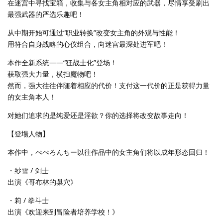
在迷宫中寻找宝箱，收集与各女主角相对应的武器，尽情享受刷出
最强武器的严选乐趣吧！
从中期开始可通过“职业转换”改变女主角的外观与性能！
用符合自身战略的心仪组合，向迷宫最深处进军吧！
本作全新系统——“狂战士化”登场！
获取强大力量，横扫魔物吧！
然而，强大往往伴随着相应的代价！支付这一代价的正是获得力量
的女主角本人！
对她们追求的是纯爱还是淫欲？你的选择将改变故事走向！
【登場人物】
本作中，ぺぺろんちー以往作品中的女主角们将以成年形态回归！
・纱雪 / 剑士
出演《哥布林的巢穴》
・莉 / 拳斗士
出演《欢迎来到冒险者培养学校！》