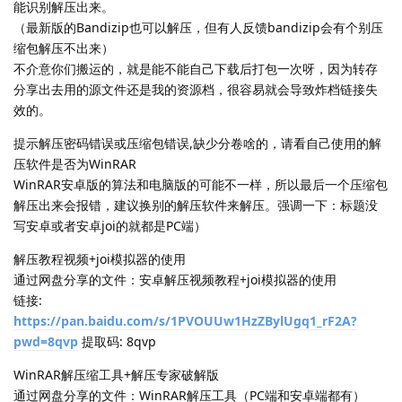
能识别解压出来。
（最新版的Bandizip也可以解压，但有人反馈bandizip会有个别压
缩包解压不出来）
不介意你们搬运的，就是能不能自己下载后打包一次呀，因为转存
分享出去用的源文件还是我的资源档，很容易就会导致炸档链接失
效的。
提示解压密码错误或压缩包错误,缺少分卷啥的，请看自己使用的解
压软件是否为WinRAR
WinRAR安卓版的算法和电脑版的可能不一样，所以最后一个压缩包
解压出来会报错，建议换别的解压软件来解压。强调一下：标题没
写安卓或者安卓joi的就都是PC端）
解压教程视频+joi模拟器的使用
通过网盘分享的文件：安卓解压视频教程+joi模拟器的使用
链接:
https://pan.baidu.com/s/1PVOUUw1HzZBylUgq1_rF2A?
pwd=8qvp
提取码: 8qvp
WinRAR解压缩工具+解压专家破解版
通过网盘分享的文件：WinRAR解压工具（PC端和安卓端都有）