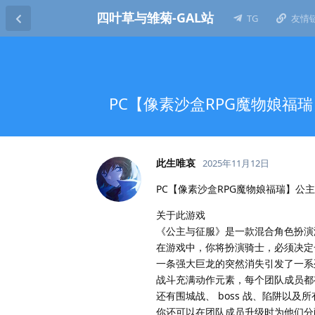
四叶草与雏菊-GAL站
TG
友情
PC【像素沙盒RPG魔物娘福瑞】公主与
此生唯哀
2025年11月12日
PC【像素沙盒RPG魔物娘福瑞】公主与征服 P
关于此游戏
《公主与征服》是一款混合角色扮演
在游戏中，你将扮演骑士，必须决定一
一条强大巨龙的突然消失引发了一系
战斗充满动作元素，每个团队成员都
还有围城战、 boss 战、陷阱以
你还可以在团队成员升级时为他们分