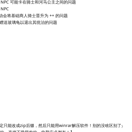
NPC 可能卡在骑士和河马公主之间的问题
NPC
互动会将基础商人骑士晋升为 ++ 的问题
赠送玻璃龟以退出其统治的问题
只能改成zip后缀，然后只能用winrar解压软件！别的没啥区别了
》