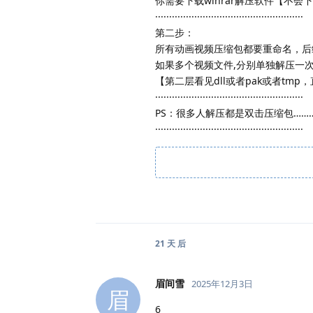
你需要下载winrar解压软件【不
·····················································
第二步：
所有动画视频压缩包都要重命名，后缀增
如果多个视频文件,分别单独解压一次
【第二层看见dll或者pak或者t
·····················································
PS：很多人解压都是双击压缩包…
·····················································
21 天
后
眉间雪
2025年12月3日
眉
6