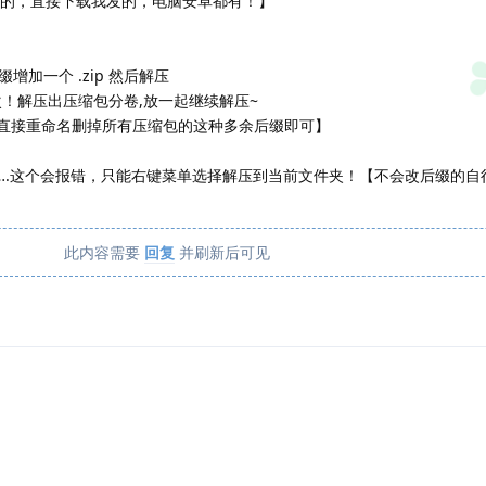
会下的，直接下载我发的，电脑安卓都有！】
加一个 .zip 然后解压
！解压出压缩包分卷,放一起继续解压~
mp，直接重命名删掉所有压缩包的这种多余后缀即可】
…….这个会报错，只能右键菜单选择解压到当前文件夹！【不会改后缀的自
此内容需要
回复
并刷新后可见