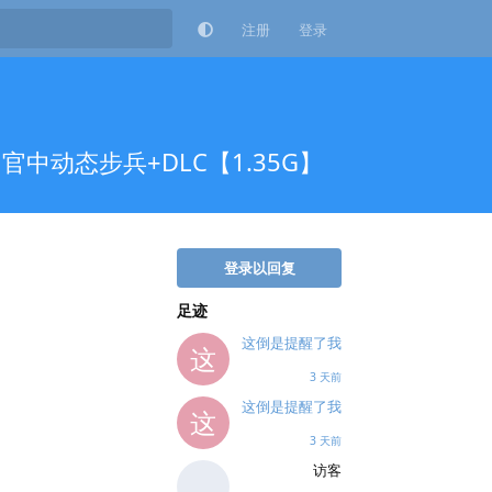
注册
登录
01 官中动态步兵+DLC【1.35G】
登录以回复
足迹
这倒是提醒了我
这
3 天前
这倒是提醒了我
这
3 天前
访客