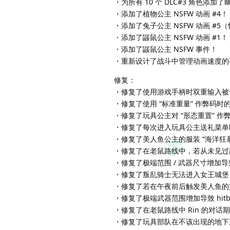
・为所有 10 个 DLC#3 角色添加
・添加了植物公主 NSFW 动画 #4！
・添加了兔子公主 NSFW 动画 #5
・添加了鼹鼠公主 NSFW 动画 #1！
・添加了鼹鼠公主 NSFW 事件！
・重新设计了战斗中管理动画速度的
修复：
・修复了使用游戏手柄时双重输入被
・修复了使用 “标准重量” 作弊码时
・修复了玩具公主对 “形态重置” 作
・修复了每次进入玩具公主送礼菜单
・修复了美人鱼公主的服装 “海洋狂暴”
・修复了在老鼠路线中，若从未见过萨塔，
・修复了极端范围 / 武器尺寸增加导致
・修复了叛乱骑士无法进入女王城堡
・修复了若在午夜前后触发美人鱼的
・修复了极端武器范围增加导致 hitb
・修复了在老鼠路线中 Rin 的对
・修复了玩具部队在不该出现的地下