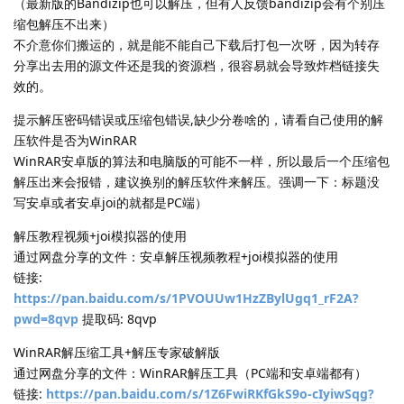
（最新版的Bandizip也可以解压，但有人反馈bandizip会有个别压
缩包解压不出来）
不介意你们搬运的，就是能不能自己下载后打包一次呀，因为转存
分享出去用的源文件还是我的资源档，很容易就会导致炸档链接失
效的。
提示解压密码错误或压缩包错误,缺少分卷啥的，请看自己使用的解
压软件是否为WinRAR
WinRAR安卓版的算法和电脑版的可能不一样，所以最后一个压缩包
解压出来会报错，建议换别的解压软件来解压。强调一下：标题没
写安卓或者安卓joi的就都是PC端）
解压教程视频+joi模拟器的使用
通过网盘分享的文件：安卓解压视频教程+joi模拟器的使用
链接:
https://pan.baidu.com/s/1PVOUUw1HzZBylUgq1_rF2A?
pwd=8qvp
提取码: 8qvp
WinRAR解压缩工具+解压专家破解版
通过网盘分享的文件：WinRAR解压工具（PC端和安卓端都有）
链接:
https://pan.baidu.com/s/1Z6FwiRKfGkS9o-cIyiwSqg?