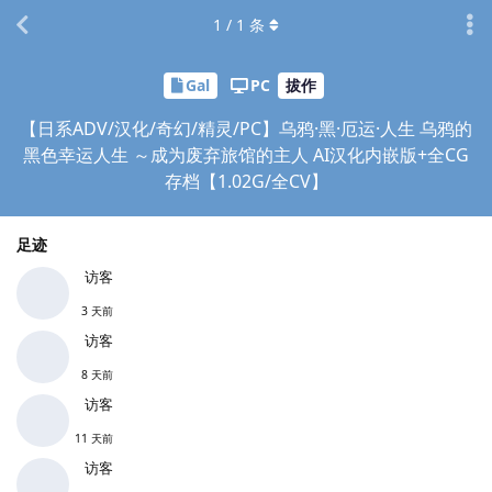
1
/
1
条
Gal
PC
拔作
【日系ADV/汉化/奇幻/精灵/PC】乌鸦·黑·厄运·人生 乌鸦的
黑色幸运人生 ～成为废弃旅馆的主人 AI汉化内嵌版+全CG
存档【1.02G/全CV】
足迹
访客
3 天前
访客
8 天前
访客
11 天前
访客