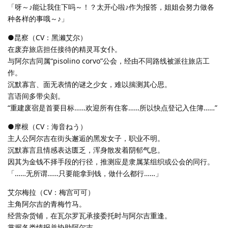
「呀～♪能让我住下吗～！？太开心啦♪作为报答，姐姐会努力做各
种各样的事哦～♪」
●昆察（CV：黑濑艾尔）
在废弃旅店担任接待的精灵耳女仆。
与阿尔吉同属“pisolino corvo”公会，经由不同路线被派往旅店工
作。
沉默寡言、面无表情的谜之少女，难以揣测其心思。
言语间多带尖刻。
“重建废宿是首要目标……欢迎所有住客……所以快点登记入住簿……”
●摩根（CV：海音ねう）
主人公阿尔吉在街头邂逅的黑发女子，职业不明。
沉默寡言且情感表达匮乏，浑身散发着阴郁气息。
因其为金钱不择手段的行径，推测应是隶属某组织或公会的同行。
「……无所谓……只要能拿到钱，做什么都行……」
艾尔梅拉（CV：梅宫可可）
主角阿尔吉的青梅竹马。
经营杂货铺，在瓦尔罗瓦承接委托时与阿尔吉重逢。
掌握各类情报并协助阿尔吉。