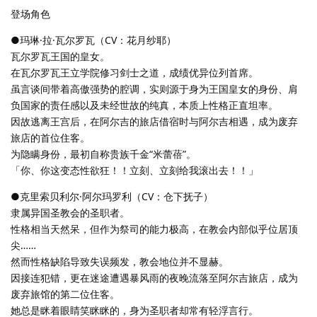
登场角色
●玛琳·拉·瓦尔罗瓦（CV：花月纱耶）
瓦尔罗瓦王国的皇女。
在瓦尔罗瓦王立学院修习剑士之道，成绩优异位列首席。
虽言谈间带着高傲强势的腔调，实则源于身为王国皇女的身份、肩
负国家的责任感以及未经世故的纯真，本质上性格正直坦率。
因故逃离王宫后，在阿尔吉的旅店借宿时与阿尔吉相遇，成为废弃
旅店的首位住客。
为隐瞒身份，最初自称贵族千金“米蕾蓓”。
「你、你这变态性欲狂！！立刻、立刻给我滚出去！！」
●克里索贝利尔·阿尔玛罗利（CV：仓下抚子）
隶属异国圣教会的圣职者。
性格相当天然呆，但作为祭司的能力极高，在教会内部似乎位居顶
尖……
然而性格缺陷导致失误频发，教会地位并不显赫。
因接连犯错，更在迷途遭遇暴风雨的夜晚流落至阿尔吉旅店，成为
废弃旅馆的第二位住客。
她总是眯着眼睛笑眯眯的，身为圣职者却常有轻浮言行。