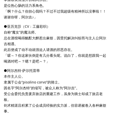
是位热心肠的活力系角色。
「啊？什么？你担心我吗？不过不过我超级有精神所以没事啦！！
谢谢你呀，阿尔吉♪」
●亚历克莎（CV：工藤彩织）
自称“魔女”的魔法师。
总在酒馆喝得酩酊大醉惹出麻烦，因受托解决纠纷而与主人公阿尔
吉相遇。
此后便成了动不动就强迫人请酒的邪恶存在。
「嚯～？你这家伙倒是有几分看头呢。说白了，你就是想跟我一起
喝酒对吧～？嗯？是吧～？」
●阿尔杰特·萨尔托雷蒂
本作主人公。
隶属于公会“pisolino corvo”的骑士。
因名字“阿尔杰特”的缩写，被众人称为“阿尔吉”。
受公会委托负责废弃旅店的重建工作，虽身为骑士却成了旅店老
板。
剑术精湛且积累了公会成员经验的实力派，但容易被卷入各种麻烦
事。