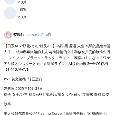
11 天前
访客
11 天前
梦境仙
2025年11月10日
【日系ADV/汉化/奇幻/精灵/PC】乌鸦·黑·厄运·人生 乌鸦的黑色幸运
人生 ～成为废弃旅馆的主人 与有隐情的公主和修女共度的旅馆生活
～ レイブン・ブラック・ラック・ライフ ～廃宿の主になってワケ
アリ姫とシスターと過ごす宿屋ライフ～AI汉化内嵌版+全CG存档
【1.02G/全CV】
PS：英文路径+转区运行
发售日 2025年10月31日
袜子 女王/公主 精灵/妖精 魔法师/魔女 女仆 修女 过膝袜 奇幻 口交
故事
主人公阿尔吉是公会“Pisolino Corvo（乌鸦的午睡）”所属的骑士。