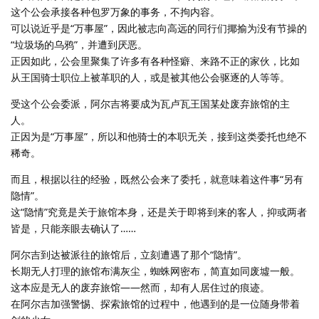
这个公会承接各种包罗万象的事务，不拘内容。
可以说近乎是“万事屋”，因此被志向高远的同行们揶揄为没有节操的
“垃圾场的乌鸦”，并遭到厌恶。
正因如此，公会里聚集了许多有各种怪癖、来路不正的家伙，比如
从王国骑士职位上被革职的人，或是被其他公会驱逐的人等等。
受这个公会委派，阿尔吉将要成为瓦卢瓦王国某处废弃旅馆的主
人。
正因为是“万事屋”，所以和他骑士的本职无关，接到这类委托也绝不
稀奇。
而且，根据以往的经验，既然公会来了委托，就意味着这件事“另有
隐情”。
这“隐情”究竟是关于旅馆本身，还是关于即将到来的客人，抑或两者
皆是，只能亲眼去确认了……
阿尔吉到达被派往的旅馆后，立刻遭遇了那个“隐情”。
长期无人打理的旅馆布满灰尘，蜘蛛网密布，简直如同废墟一般。
这本应是无人的废弃旅馆——然而，却有人居住过的痕迹。
在阿尔吉加强警惕、探索旅馆的过程中，他遇到的是一位随身带着