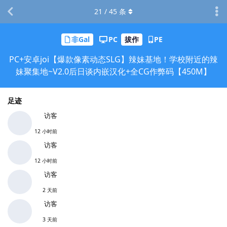
21
/
45
条
非Gal
PC
拔作
PE
PC+安卓joi【爆款像素动态SLG】辣妹基地！学校附近的辣
妹聚集地~V2.0后日谈内嵌汉化+全CG作弊码【450M】
足迹
访客
12 小时前
访客
12 小时前
访客
2 天前
访客
3 天前