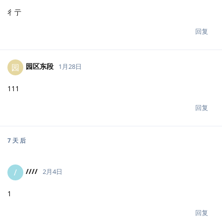
彳亍
回复
园区东段
园
1月28日
111
回复
7 天
后
////
/
2月4日
1
回复