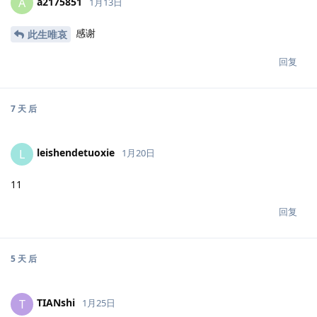
a2175851
A
1月13日
感谢
此生唯哀
回复
7 天
后
leishendetuoxie
L
1月20日
11
回复
5 天
后
TIANshi
T
1月25日