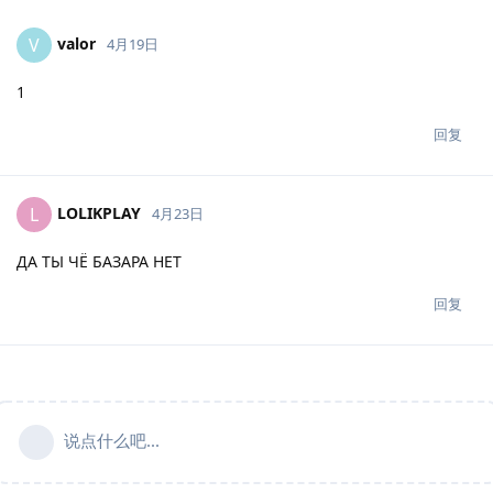
valor
V
4月19日
1
回复
LOLIKPLAY
L
4月23日
ДА ТЫ ЧЁ БАЗАРА НЕТ
回复
说点什么吧...