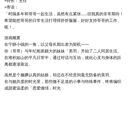
=特长：烹饪
=寄语：
「时隔多年和哥哥一起生活，虽然有点紧张……但我真的非常期待！
希望能把哥哥的日常生活打理得舒舒服服，好好支持哥哥的工作
呢！」
游戏概要
在宁静小镇的一角，以父母长期出差为契机——
你（哥哥）与年纪相差颇大的妹妹「美羽」开始了二人同居生活。
在堆积如山的平凡日常中，通过对话与互动，彼此心灵与身体的距
离都逐渐靠近。
虽然是个腼腆认真的姑娘，却总在不经意间毫无防备的美羽。
在与她共度的时光里，那些微不足道的小事与特殊事件，终将编织
成甜蜜温柔的「恩爱缠绵」时光