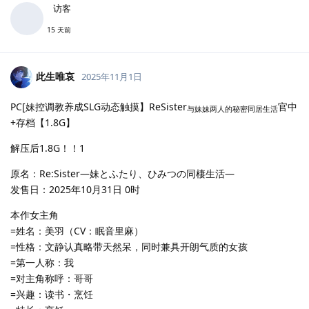
访客
15 天前
此生唯哀
2025年11月1日
PC[妹控调教养成SLG动态触摸】ReSister
官中
与妹妹两人的秘密同居生活
+存档【1.8G】
解压后1.8G！！1
原名：Re:Sister―妹とふたり、ひみつの同棲生活―
发售日：2025年10月31日 0时
本作女主角
=姓名：美羽（CV：眠音里麻）
=性格：文静认真略带天然呆，同时兼具开朗气质的女孩
=第一人称：我
=对主角称呼：哥哥
=兴趣：读书・烹饪