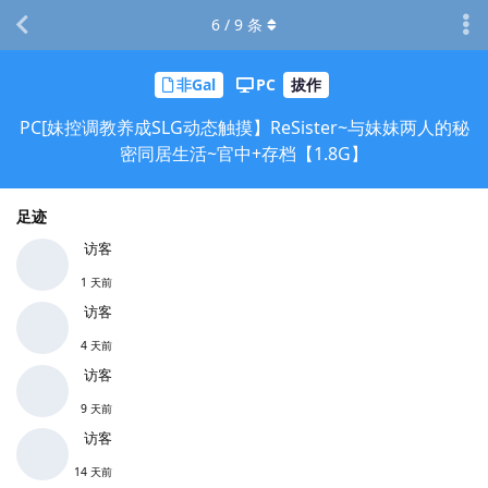
6
/
9
条
非Gal
PC
拔作
PC[妹控调教养成SLG动态触摸】ReSister~与妹妹两人的秘
密同居生活~官中+存档【1.8G】
足迹
访客
1 天前
访客
4 天前
访客
9 天前
访客
14 天前