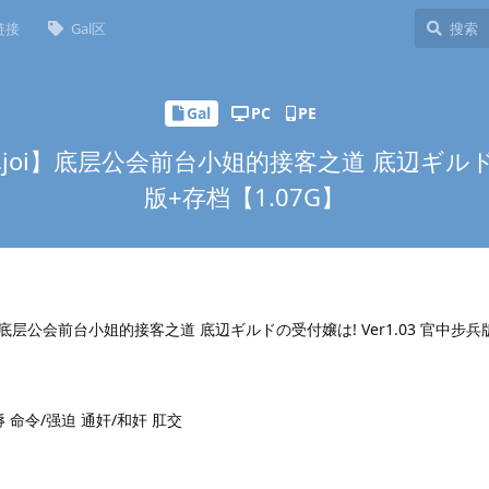
链接
Gal区
Gal
PC
PE
卓joi】底层公会前台小姐的接客之道 底辺ギルドの
版+存档【1.07G】
i】底层公会前台小姐的接客之道 底辺ギルドの受付嬢は! Ver1.03 官中步兵
 命令/强迫 通奸/和奸 肛交