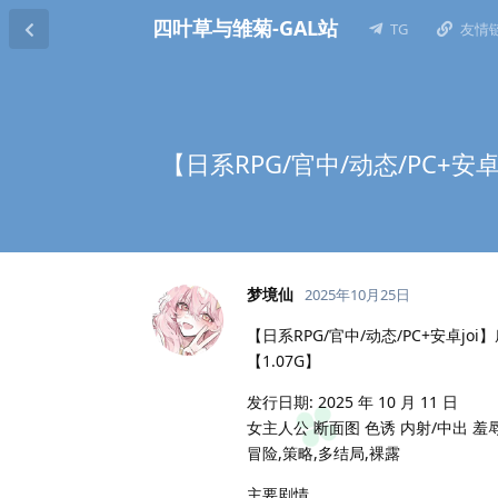
四叶草与雏菊-GAL站
TG
友情
【日系RPG/官中/动态/PC+安
梦境仙
2025年10月25日
【日系RPG/官中/动态/PC+安卓jo
【1.07G】
发行日期: 2025 年 10 月 11 日
女主人公 断面图 色诱 内射/中出 羞辱
冒险,策略,多结局,裸露
主要剧情