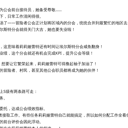
为公会前台接待员，她备受尊敬……
下，日常工作清闲得很。
汤了——冒险者公会正计划将区域内的分会，统统合并到最繁忙的地区去
尔斯特分会就得关门大吉，她也要失业啦！
，这意味着莉莉娅蕾特还有时间让埃尔斯特分会咸鱼翻身！
业绩，这个分会就还有机会完成KPI，提升公会等级！
，想要让它繁荣起来，莉莉娅蕾特可得撸起袖子加油了！
的冒险者、村民，甚至其他公会职员都将成为她的伙伴！
上S级有两条路可走：
务。
委托，达成公会绩效指标。
险者接取工作。有些任务莉莉娅蕾特自己就能搞定，所以如何分配工作全看
的前台评价会因此浮动。