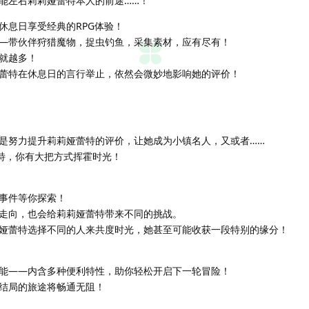
能左右莉莉娅蕾特本人的前途……！
休息日享受经典的RPG体验！
—带伙伴狩猎魔物，捉虫钓鱼，采集素材，应有尽有！
就越多！
蕾特在休息日的言行举止，依然会微妙地影响她的评价！
是努力提升莉莉娅蕾特的评价，让她成为小镇名人，又或者……
斯特，你有大把方式挥霍时光！
事件等你探索！
走向，也会给莉莉娅蕾特带来不同的挑战。
娅蕾特选择不同的人来共度时光，她甚至可能收获一段特别的缘分！
能——内含多种便利特性，助你轻松开启下一轮冒险！
结局的旅途将畅通无阻！