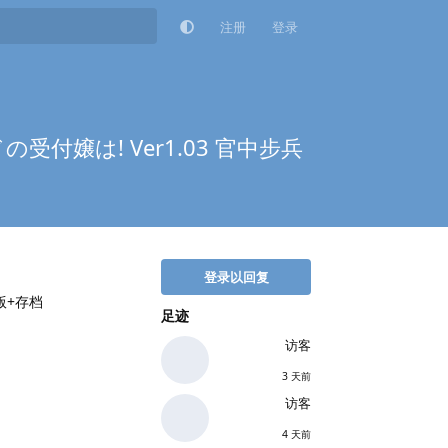
注册
登录
受付嬢は! Ver1.03 官中步兵
登录以回复
版+存档
足迹
访客
3 天前
访客
4 天前