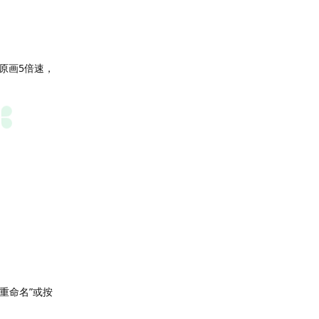
享原画5倍速，
重命名”或按