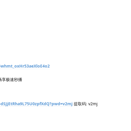
b5whmt_oxHr53aeXloE4o2
，畅享极速秒播
1odSJjEtRha9L75U0zpfXdQ?pwd=v2mj
提取码: v2mj