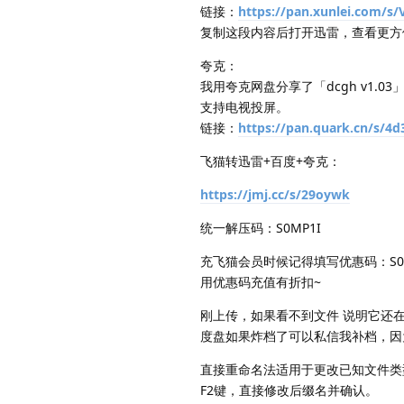
链接：
https://pan.xunlei.com
复制这段内容后打开迅雷，查看更方
夸克：
我用夸克网盘分享了「dcgh v1.
支持电视投屏。
链接：
https://pan.quark.cn/s/4
飞猫转迅雷+百度+夸克：
https://jmj.cc/s/29oywk
统一解压码：S0MP1I
充飞猫会员时候记得填写优惠码：S0M
用优惠码充值有折扣~
刚上传，如果看不到文件 说明它还
度盘如果炸档了可以私信我补档，因
直接重命名法适用于更改已知文件类
F2键，直接修改后缀名并确认。