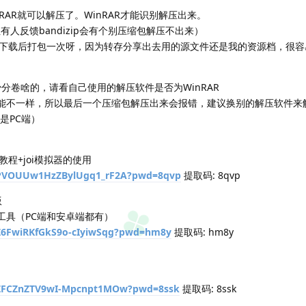
inRAR就可以解压了。WinRAR才能识别解压出来。
但有人反馈bandizip会有个别压缩包解压不出来）
下载后打包一次呀，因为转存分享出去用的源文件还是我的资源档，很容
分卷啥的，请看自己使用的解压软件是否为WinRAR
的可能不一样，所以最后一个压缩包解压出来会报错，建议换别的解压软件来
是PC端）
程+joi模拟器的使用
/1PVOUUw1HzZBylUgq1_rF2A?pwd=8qvp
提取码: 8qvp
版
压工具（PC端和安卓端都有）
1Z6FwiRKfGkS9o-cIyiwSqg?pwd=hm8y
提取码: hm8y
/1ZFCZnZTV9wI-Mpcnpt1MOw?pwd=8ssk
提取码: 8ssk