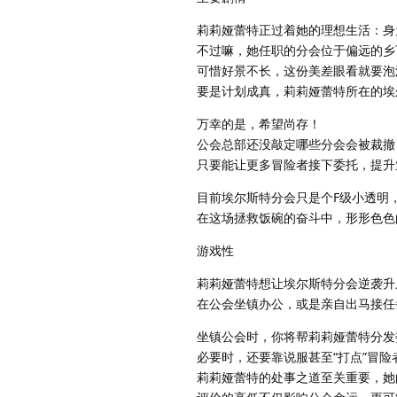
莉莉娅蕾特正过着她的理想生活：身
不过嘛，她任职的分会位于偏远的乡
可惜好景不长，这份美差眼看就要泡
要是计划成真，莉莉娅蕾特所在的埃
万幸的是，希望尚存！
公会总部还没敲定哪些分会会被裁撤
只要能让更多冒险者接下委托，提升
目前埃尔斯特分会只是个F级小透明
在这场拯救饭碗的奋斗中，形形色色
游戏性
莉莉娅蕾特想让埃尔斯特分会逆袭升
在公会坐镇办公，或是亲自出马接任
坐镇公会时，你将帮莉莉娅蕾特分发
必要时，还要靠说服甚至“打点”冒
莉莉娅蕾特的处事之道至关重要，她