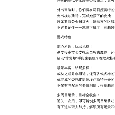
评价的高低不仅影响公会命运，更可
外出冒险时，你们将在莉莉娅蕾特的
走出埃尔斯特，完成她接下的委托—
埃尔斯特公会越红火，能探索的区域
不过要记住——就算下班了，莉莉娅
游戏特色
随心所欲，玩出风格！
是专接高赏金委托亲自狩猎魔物，还
搞点“非常规”手段来赚钱？在埃尔
场景丰富，结局多样！
成功之路并非坦途，还有各式各样的
你完成的委托将影响埃尔斯特公会的
不仅有与配角的专属剧情，根据莉莉
多周目继承，目标全收集！
通关一次后，即可解锁多周目继承功
有了这些强力加持，解锁所有场景和