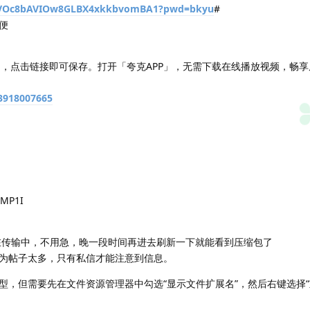
/s/VOc8bAVIOw8GLBX4xkkbvomBA1?pwd=bkyu
#
便
03」，点击链接即可保存。打开「夸克APP」，无需下载在线播放视频，畅
d3918007665
P1I
在传输中，不用急，晚一段时间再进去刷新一下就能看到压缩包了
为帖子太多，只有私信才能注意到信息。
型，但需要先在文件资源管理器中勾选“显示文件扩展名”，然后右键选择“