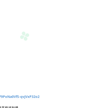
79PoNa0VfS-qvjVxP32o2
，畅享极速秒播