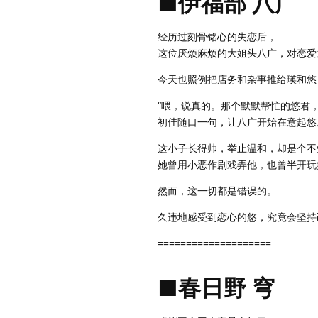
■伊福部 八广
经历过刻骨铭心的失恋后，
这位厌烦麻烦的大姐头八广，对恋爱
今天也照例把店务和杂事推给瑛和悠
“喂，说真的。那个默默帮忙的悠君
初佳随口一句，让八广开始在意起悠
这小子长得帅，举止温和，却是个不
她曾用小恶作剧戏弄他，也曾半开玩
然而，这一切都是错误的。
久违地感受到恋心的悠，究竟会坚持
====================
■春日野 穹