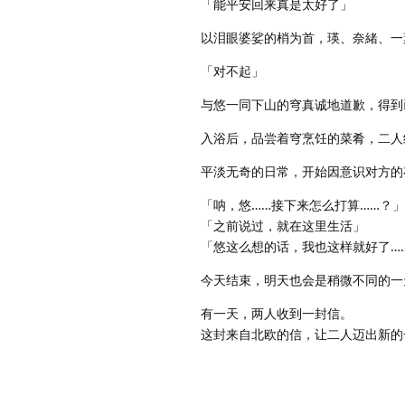
「能平安回来真是太好了」
以泪眼婆娑的梢为首，瑛、奈緒、一
「对不起」
与悠一同下山的穹真诚地道歉，得到
入浴后，品尝着穹烹饪的菜肴，二人
平淡无奇的日常，开始因意识对方的
「呐，悠……接下来怎么打算……？」
「之前说过，就在这里生活」
「悠这么想的话，我也这样就好了…
今天结束，明天也会是稍微不同的一
有一天，两人收到一封信。
这封来自北欧的信，让二人迈出新的