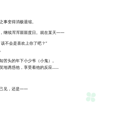
之事变得消极退缩。
，继续浑浑噩噩度日。就在某天——
，该不会是喜欢上你了吧？”
。
知苦头的年下小少爷（小鬼）。
笑地诱惑他，享受着他的反应……
己见，还是——