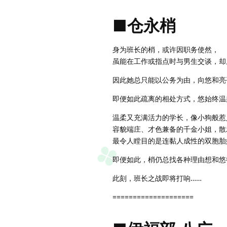
■仓永梢
身为班长的梢，或许因职务使然，
虽能在工作或指点时与男生交谈，却
因此她总只能以公务为由，向悠和亮
即便如此疏离的相处方式，悠始终温
温柔又充满活力的学长，像小狗般惹
容貌端庄、才色兼备的千金小姐，散
最令人瞠目的是连黏人成性的双胞胎
即便如此，梢仍总找各种理由想和悠
此刻，班长之战即将打响……
====================