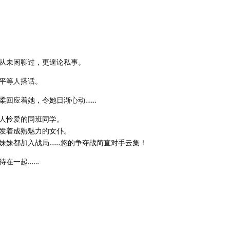
从未闲聊过，更遑论私事。
平等人搭话。
柔回应着她，令她日渐心动……
人怜爱的同班同学。
发着成熟魅力的女仆。
妹妹都加入战局……悠的争夺战简直对手云集！
待在一起……