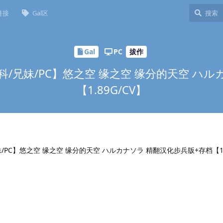
链接
Gal区
Gal
PC
拔作
骨科/兄妹/PC】悠之空 缘之空 缘分的天空 ハ
【1.89G/CV】
妹/PC】悠之空 缘之空 缘分的天空 ハルカナソラ 精翻汉化步兵版+存档【1.8