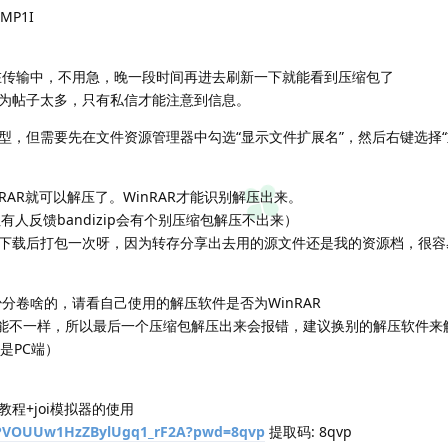
P1I
在传输中，不用急，晚一段时间再进去刷新一下就能看到压缩包了
为帖子太多，只有私信才能注意到信息。
型，但需要先在文件资源管理器中勾选“显示文件扩展名”，然后右键选择“
inRAR就可以解压了。WinRAR才能识别解压出来。
但有人反馈bandizip会有个别压缩包解压不出来）
下载后打包一次呀，因为转存分享出去用的源文件还是我的资源档，很容
分卷啥的，请看自己使用的解压软件是否为WinRAR
的可能不一样，所以最后一个压缩包解压出来会报错，建议换别的解压软件来
是PC端）
程+joi模拟器的使用
/1PVOUUw1HzZBylUgq1_rF2A?pwd=8qvp
提取码: 8qvp