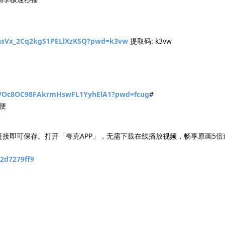
/1hsVx_2Cq2kgS1PELlXzKSQ?pwd=k3vw
提取码: k3vw
/s/VOc8OC98FAkrmHswFL1YyhElA1?pwd=fcug
#
便
链接即可保存。打开「夸克APP」，无需下载在线播放视频，畅享原画5
e2d7279ff9