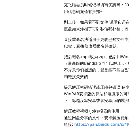
充飞猫会员时候记得填写优惠码：S0M
用优惠码充值有折扣~
刚上传，如果看不到文件 说明它还
度盘如果炸档了可以私信我补档，因
直接重命名法适用于更改已知文件类
F2键，直接修改后缀名并确认。
把后缀名.mp4改为.zip，然后用W
（最新版的Bandizip也可以解压，
不介意你们搬运的，就是能不能自己
档链接失效的。
提示解压密码错误或压缩包错误,缺少
WinRAR安卓版的算法和电脑版
下：标题没写安卓或者安卓joi的就都
解压教程视频+joi模拟器的使用
通过网盘分享的文件：安卓解压视频教
链接:
https://pan.baidu.com/s