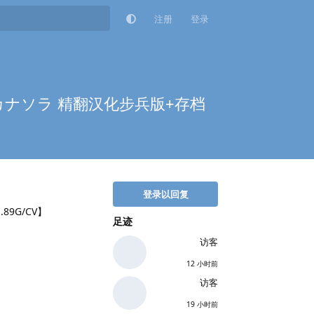
注册
登录
ルカナソラ 精翻汉化步兵版+存档
登录以回复
9G/CV】
足迹
访客
12 小时前
访客
19 小时前