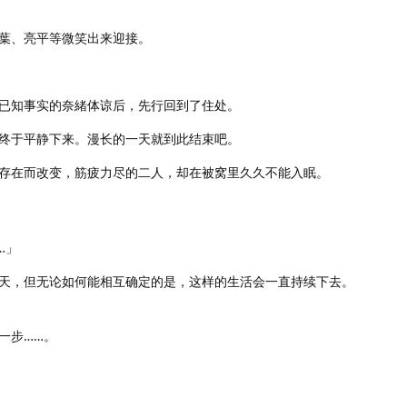
葉、亮平等微笑出来迎接。
已知事实的奈緒体谅后，先行回到了住处。
终于平静下来。漫长的一天就到此结束吧。
存在而改变，筋疲力尽的二人，却在被窝里久久不能入眠。
…」
天，但无论如何能相互确定的是，这样的生活会一直持续下去。
一步……。