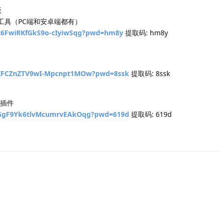
版
压工具（PC端和安卓端都有）
1Z6FwiRKfGkS9o-cIyiwSqg?pwd=hm8y
提取码: hm8y
/1ZFCZnZTV9wI-Mpcnpt1MOw?pwd=8ssk
提取码: 8ssk
三插件
/1GgF9Yk6tlvMcumrvEAkOqg?pwd=619d
提取码: 619d