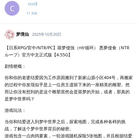
ccccll
C
11 天前
梦境仙
2025年10月20日
【日系RPG/官中/NTR/PC】噩梦侵蚀（ntr循环） 悪夢侵食（NTR
ループ）官方中文正式版【4.55G】
剧情梗概：
你和你的老婆结爱因为工作原因搬到了新家山源小区404号，再搬家
的过程中你发现似乎是上一位房主遗留下来的一座精美的雕塑。然
而让你没有想到的是这个雕塑居然会是噩梦的开始，或者，那真的
是梦中世界吗？
游戏玩法：
当你和结爱进入到梦中世界之后，探索地图，完成各种各样的挑
战，了解这个梦中世界背后的秘密。
游戏包含一点肉鸽要素，一轮游戏随机探险5张地图，并且根据结爱