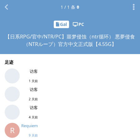
1
/
1
条
Gal
PC
【日系RPG/官中/NTR/PC】噩梦侵蚀（ntr循环） 悪夢侵食
（NTRループ）官方中文正式版【4.55G】
足迹
访客
1 天前
访客
2 天前
访客
4 天前
Requiem
R
9 天前