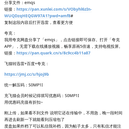
分享文件：emqs
链接：
https://pan.xunlei.com/s/VObyhl6zIn-
WUQDzqHEQGW97A1?pwd=amf8
#
复制这段内容后打开迅雷，查看更方便
夸克：
我用夸克网盘分享了「emqs」，点击链接即可保存。打开「夸克
APP」，无需下载在线播放视频，畅享原画5倍速，支持电视投屏。
链接：
https://pan.quark.cn/s/8c9cc4b11a87
飞猫转迅雷+百度+夸克：
https://jmj.cc/s/hjoj9b
统一解压码：S0MP1I
充飞猫会员时候记得填写优惠码：S0MP1I
用优惠码充值有折扣~
刚上传，如果看不到文件 说明它还在传输中，不用急，晚一段时间
再进去刷新一下就能看到压缩包了
度盘如果炸档了可以私信我补档，因为帖子太多，只有私信才能注