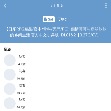
1
/
1
条
Gal
PC
【日系RPG精品/官中/骨科/无码/PC】痴情哥哥与病弱妹妹
的乡间生活 官方中文步兵版+DLC1&2【3.27G/CV】
足迹
访客
4 天前
访客
10 天前
访客
10 天前
访客
16 天前