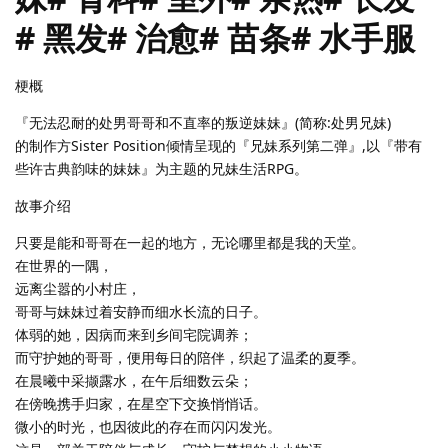
# 黑发# 治愈# 苗条# 水手服
梗概
『无法忍耐的处男哥哥和不直率的叛逆妹妹』(简称:处男兄妹)
的制作方Sister Position倾情呈现的『兄妹系列第二弹』,以『带有
些许古典韵味的妹妹』为主题的兄妹生活RPG。
故事介绍
只要是能和哥哥在一起的地方，无论哪里都是我的天堂。
在世界的一隅，
远离尘嚣的小村庄，
哥哥与妹妹过着安静而细水长流的日子。
体弱的她，因病而来到乡间宅院调养；
而守护她的哥哥，便用每日的陪伴，织起了温柔的夏季。
在晨曦中采撷露水，在午后细数云朵；
在傍晚携手归家，在星空下交换悄悄话。
微小的时光，也因彼此的存在而闪闪发光。