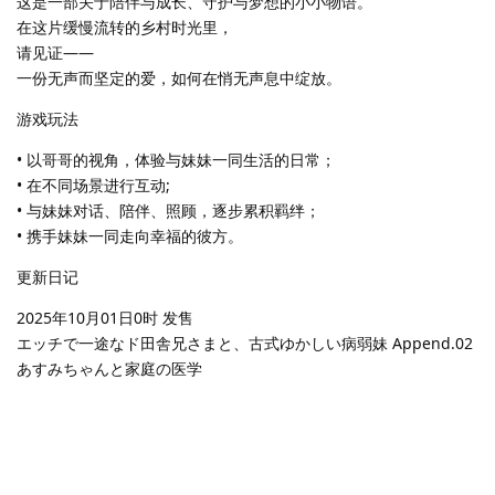
这是一部关于陪伴与成长、守护与梦想的小小物语。
在这片缓慢流转的乡村时光里，
请见证——
一份无声而坚定的爱，如何在悄无声息中绽放。
游戏玩法
• 以哥哥的视角，体验与妹妹一同生活的日常；
• 在不同场景进行互动;
• 与妹妹对话、陪伴、照顾，逐步累积羁绊；
• 携手妹妹一同走向幸福的彼方。
更新日记
2025年10月01日0时 发售
エッチで一途なド田舎兄さまと、古式ゆかしい病弱妹 Append.02
あすみちゃんと家庭の医学