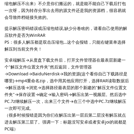
缩包解压不出来）不介意你们搬运的，就是能不能自己下载后打包
一次呀，因为转存分享出去用的源文件还是我的资源档，很容易就
会导致炸档链接失效的。
提示解压密码错误或压缩包错误,缺少分卷啥的，请看自己使用的解
压软件是否为WinRAR
PS：很多人解压都是双击压缩包…这个会报错，只能右键菜单选择
解压到当前文件夹！
安卓端解压→从度盘下载文件后，打开文件管理器在最表层新建一
个"解压文件位置文件夹"然后返回，文件管理器
→Download→BaiduNerdisk→我的资源(这个看你自己下载路径是
哪里)→mp4重命名zip，选中用其他应用打开，选择RAR读取数据后
→解压选项→浏览→选择路径最表层的那个新建的"解压文件位置文
件夹"→保存设置→确定→输入密码→解压出第一视频层。然后选中
PC.7z继续解压一次，出来三个文件→在三个中选中PC.7z继续解压
一次即可完成。
（很多时候报错是因为你们在解压出第一层后第二层没有解压就点
进去解压第三层了。强调一下：标题没写安卓或者安卓joi的就都是
PC端）