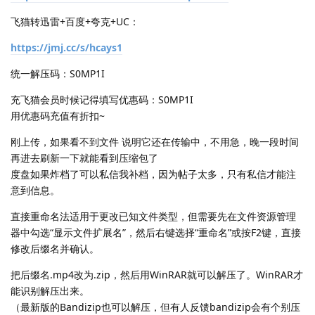
飞猫转迅雷+百度+夸克+UC：
https://jmj.cc/s/hcays1
统一解压码：S0MP1I
充飞猫会员时候记得填写优惠码：S0MP1I
用优惠码充值有折扣~
刚上传，如果看不到文件 说明它还在传输中，不用急，晚一段时间
再进去刷新一下就能看到压缩包了
度盘如果炸档了可以私信我补档，因为帖子太多，只有私信才能注
意到信息。
直接重命名法适用于更改已知文件类型，但需要先在文件资源管理
器中勾选“显示文件扩展名”，然后右键选择“重命名”或按F2键，直接
修改后缀名并确认。
把后缀名.mp4改为.zip，然后用WinRAR就可以解压了。WinRAR才
能识别解压出来。
（最新版的Bandizip也可以解压，但有人反馈bandizip会有个别压