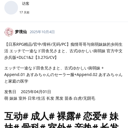
访客
17 天前
梦境仙
2025年10月4日
【日系RPG精品/官中/骨科/无码/PC】痴情哥哥与病弱妹妹的乡间生
活 エッチで一途なド田舎兄さまと、古式ゆかしい病弱妹 官方中文
步兵版+DLC1&2【3.27G/CV】
エッチで一途なド田舎兄さまと、古式ゆかしい病弱妹 +
Append.01 あすみちゃんのセーラー服+Append.02 あすみちゃん
と家庭の医学
发售日 2025年04月01日
萌 妹妹 室外 日常/生活 长发 黑发 苗条 白虎/无阴毛
互动# 成人# 裸露# 恋爱# 妹
妹# 骨科# 室外# 亲热# 长发