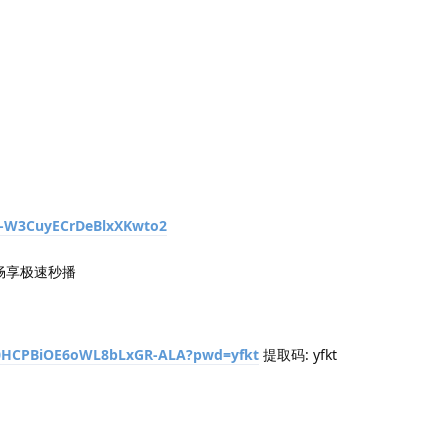
--W3CuyECrDeBlxXKwto2
，畅享极速秒播
/10HCPBiOE6oWL8bLxGR-ALA?pwd=yfkt
提取码: yfkt