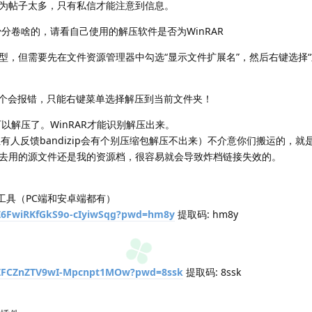
为帖子太多，只有私信才能注意到信息。
分卷啥的，请看自己使用的解压软件是否为WinRAR
型，但需要先在文件资源管理器中勾选“显示文件扩展名”，然后右键选择“
这个会报错，只能右键菜单选择解压到当前文件夹！
就可以解压了。WinRAR才能识别解压出来。
，但有人反馈bandizip会有个别压缩包解压不出来）不介意你们搬运的，
去用的源文件还是我的资源档，很容易就会导致炸档链接失效的。
压工具（PC端和安卓端都有）
1Z6FwiRKfGkS9o-cIyiwSqg?pwd=hm8y
提取码: hm8y
/1ZFCZnZTV9wI-Mpcnpt1MOw?pwd=8ssk
提取码: 8ssk