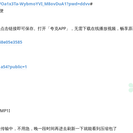
/s/VOa1x3Ta-WybmoYVI_M8ovDuA1?pwd=ddvv
#
便
1」，点击链接即可保存。打开「夸克APP」，无需下载在线播放视频，畅享
448e05e3585
1a54?public=1
P1I
在传输中，不用急，晚一段时间再进去刷新一下就能看到压缩包了