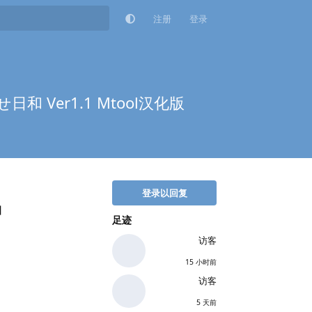
注册
登录
 Ver1.1 Mtool汉化版
登录以回复
】
足迹
访客
15 小时前
访客
5 天前