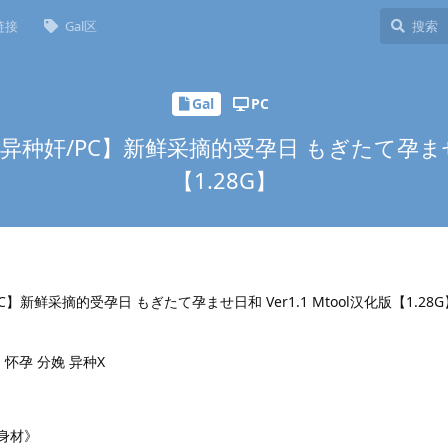
链接
Gal区
Gal
PC
异种奸/PC】新鲜采摘的受孕日 もぎたて孕ませ日和
【1.28G】
C】新鲜采摘的受孕日 もぎたて孕ませ日和 Ver1.1 Mtool汉化版【1.28G
 怀孕 分娩 异种X
身材》