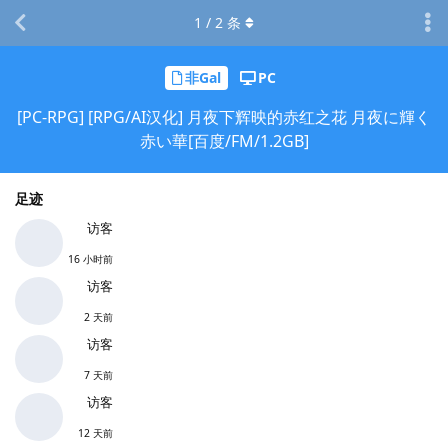
1
/
2
条
非Gal
PC
[PC-RPG] [RPG/AI汉化] 月夜下辉映的赤红之花 月夜に輝く
赤い華[百度/FM/1.2GB]
足迹
访客
16 小时前
访客
2 天前
访客
7 天前
访客
12 天前