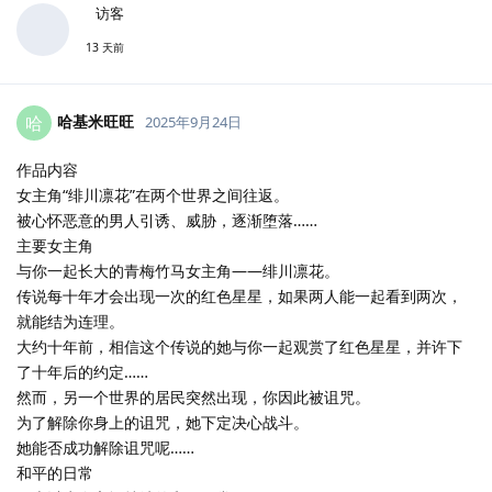
访客
13 天前
哈基米旺旺
哈
2025年9月24日
作品内容
女主角“绯川凛花”在两个世界之间往返。
被心怀恶意的男人引诱、威胁，逐渐堕落……
主要女主角
与你一起长大的青梅竹马女主角——绯川凛花。
传说每十年才会出现一次的红色星星，如果两人能一起看到两次，
就能结为连理。
大约十年前，相信这个传说的她与你一起观赏了红色星星，并许下
了十年后的约定……
然而，另一个世界的居民突然出现，你因此被诅咒。
为了解除你身上的诅咒，她下定决心战斗。
她能否成功解除诅咒呢……
和平的日常