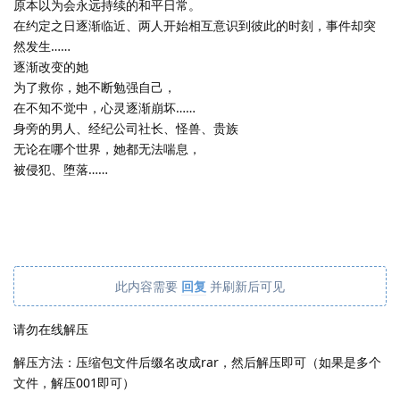
原本以为会永远持续的和平日常。
在约定之日逐渐临近、两人开始相互意识到彼此的时刻，事件却突
然发生……
逐渐改变的她
为了救你，她不断勉强自己，
在不知不觉中，心灵逐渐崩坏……
身旁的男人、经纪公司社长、怪兽、贵族
无论在哪个世界，她都无法喘息，
被侵犯、堕落……
此内容需要
回复
并刷新后可见
请勿在线解压
解压方法：压缩包文件后缀名改成rar，然后解压即可（如果是多个
文件，解压001即可）