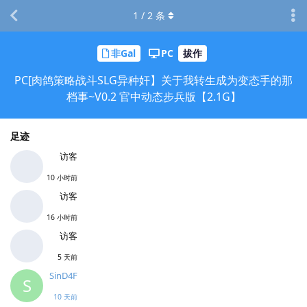
1
/
2
条
非Gal
PC
拔作
PC[肉鸽策略战斗SLG异种奸】关于我转生成为变态手的那
档事~V0.2 官中动态步兵版【2.1G】
足迹
访客
10 小时前
访客
16 小时前
访客
5 天前
SinD4F
S
10 天前