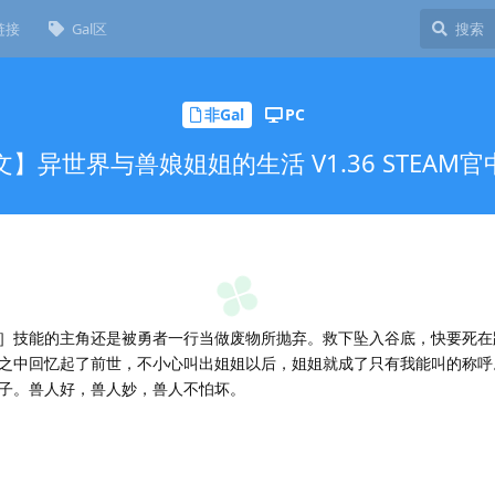
链接
Gal区
非Gal
PC
/中文】异世界与兽娘姐姐的生活 V1.36 STEAM官中
］技能的主角还是被勇者一行当做废物所抛弃。救下坠入谷底，快要死在
之中回忆起了前世，不小心叫出姐姐以后，姐姐就成了只有我能叫的称呼
子。兽人好，兽人妙，兽人不怕坏。