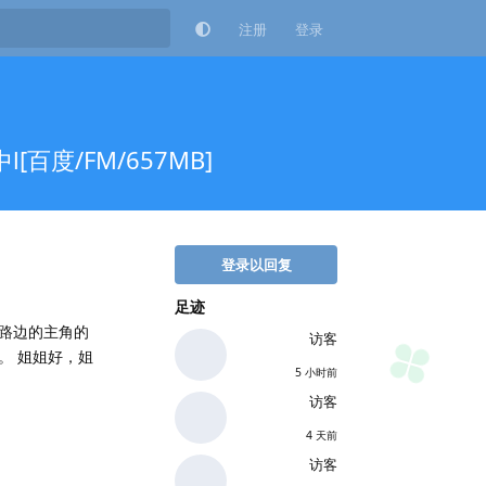
注册
登录
l[百度/FM/657MB]
登录以回复
足迹
路边的主角的
访客
。 姐姐好，姐
5 小时前
访客
4 天前
访客