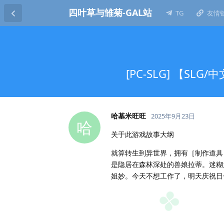
四叶草与雏菊-GAL站
TG
友情
[PC-SLG] 【SLG
哈基米旺旺
2025年9月23日
哈
关于此游戏故事大纲
就算转生到异世界，拥有［制作道具
是隐居在森林深处的兽娘拉蒂。迷糊
姐妙。今天不想工作了，明天庆祝日