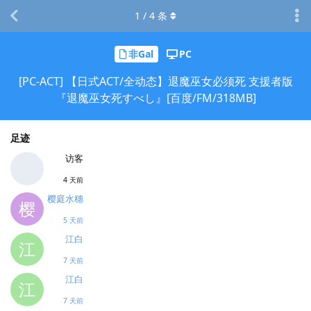
1
/
4
条
非Gal
PC
[PC-ACT] 【日式ACT/全动态】退魔巫女必须死 支援者版
『退魔巫女死すべし』[百度/FM/318MB]
足迹
访客
4 天前
樱庭水穗
樱
5 天前
江白
江
7 天前
江白
江
7 天前