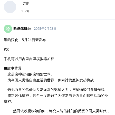
访客
9 天前
哈基米旺旺
哈
2025年9月23日
黑猫汉化，5月24日新发布
PS;
手机可以用吉里吉里模拟器加载
■故事背景
这是魔神统治的魔物娘世界。
为夺回人类能自由生活的世界，你向讨伐魔神发起挑战……
毫无力量的你借助反复无常的魅魔之力，与魔物娘们并肩作战
成功讨伐魔神，甚至一度击败了为恢复自身力量而暗中活动的圣
魔神。
……然而依赖魔物娘的你，终究未能借她们的反叛夺回人类时代，