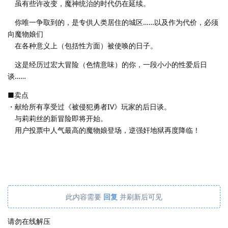
虽有些许改变，魔神统治的时代仍在延续。
你唯一争取到的，是专供人类居住的城区……以及作为代价，必须
向魔物娘们
在各种意义上（包括性方面）被使唤的日子。
这是经历过宏大冒险（色情意味）的你，一段小小的性爱后日
谈……
■卖点
・献给所有享受过《被侵犯勇者IV》玩家的后日谈。
与莉莉丝的新冒险即将开始。
用户投票中人气最高的魔物娘登场，逆强奸地狱再度降临！
此内容需要
回复
并刷新后可见
请勿在线解压