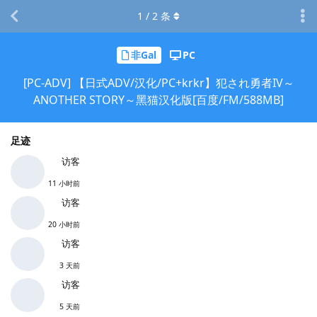
1
/
2
条
非Gal
PC
[PC-ADV] 【日式ADV/汉化/PC+krkr】犯され勇者IV～
ANOTHER STORY～黑猫汉化版[百度/FM/588MB]
足迹
访客
11 小时前
访客
20 小时前
访客
3 天前
访客
5 天前